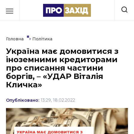
Перейти
до
РУБРИКИ
вмісту
Економіка
»
Головна
Політика
Здоров’я
Україна має домовитися з
іноземними кредиторами
Культура
про списання частини
Освіта
боргів, – «УДАР Віталія
Кличка»
Події
Політика
Опубліковано:
13:29, 18.02.2022
Соціум
Спорт