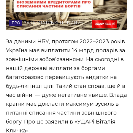
Стиль життя
Втрачений Ужгород
ЗАКАРПАТСЬКІ НОВИНИ
Втрачений Ужгород (відеоверсія)
За даними НБУ, протягом 2022–2023 років
Україна має виплатити 14 млрд доларів за
зовнішніми зобов’язаннями. На сьогодні в
ЗАКАРПАТСЬКІ НОВИНИ
нашій державі виплати за боргами
багаторазово перевищують видатки на
будь-які інші цілі. Такий стан справ, ще й в
НОВИНИ ЗАХІДНОЇ УКРАЇНИ
час війни, — дуже негативне явище. Влада
країни має докласти максимум зусиль в
ФОТО
питанні списання частини зовнішнього
боргу. Про це заявили в «УДАРі Віталія
Кличка».