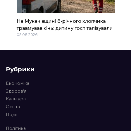
На Мукачівщині 8-річного хлопчика
травмував кінь: дитину госпіталізували
05.08.2026
Рубрики
Економіка
Здоров’я
Культура
Освіта
Події
Політика