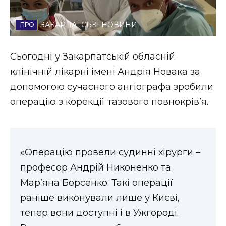
Стиль життя
ЗАКАРПАТСЬКІ НОВИНИ
Втрачений Ужгород
Сьогодні у Закарпатській обласній
Втрачений Ужгород (відеоверсія)
клінічній лікарні імені Андрія Новака за
допомогою сучасного ангіографа зробили
операцію з корекції тазового повнокрів’я.
ЗАКАРПАТСЬКІ НОВИНИ
НОВИНИ ЗАХІДНОЇ УКРАЇНИ
«Операцію провели судинні хірурги –
професор Андрій Никоненко та
Мар’яна Борсенко. Такі операції
ФОТО
раніше виконували лише у Києві,
тепер вони доступні і в Ужгороді.