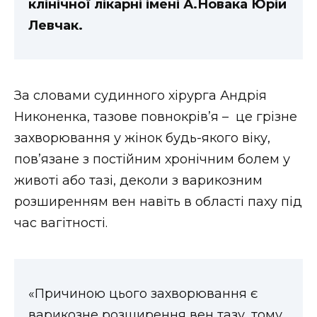
клінічної лікарні імені А.Новака Юрій
Левчак.
За словами судинного хірурга Андрія
Никоненка, тазове повнокрів’я – це грізне
захворювання у жінок будь-якого віку,
пов’язане з постійним хронічним болем у
животі або тазі, деколи з варикозним
розширенням вен навіть в області паху під
час вагітності.
«Причиною цього захворювання є
варикозне розширення вен тазу, тому