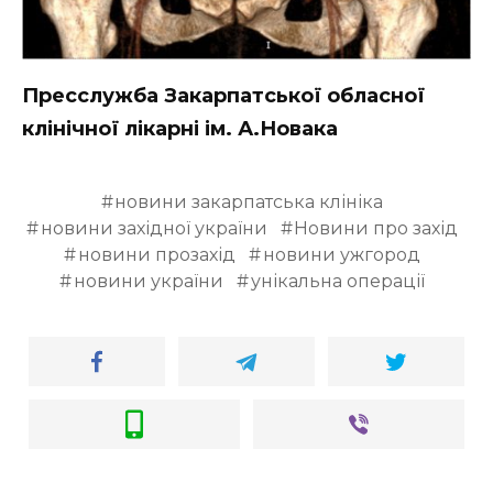
Пресслужба Закарпатської обласної
клінічної лікарні ім. А.Новака
новини закарпатська клініка
новини західної україни
Новини про захід
новини прозахід
новини ужгород
новини україни
унікальна операції