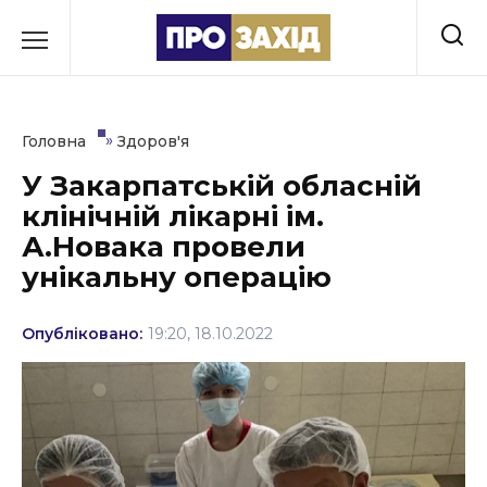
Перейти
до
РУБРИКИ
вмісту
Економіка
»
Головна
Здоров'я
Здоров’я
У Закарпатській обласній
клінічній лікарні ім.
Культура
А.Новака провели
Освіта
унікальну операцію
Події
Опубліковано:
19:20, 18.10.2022
Політика
Соціум
Спорт