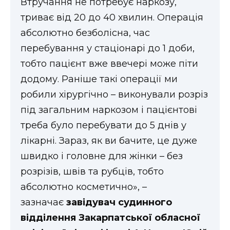
Втручання не потребує наркозу,
ВІДЕО
триває від 20 до 40 хвилин. Операція
абсолютно безболісна, час
перебування у стаціонарі до 1 доби,
тобто пацієнт вже ввечері може піти
додому. Раніше такі операції ми
робили хірургічно – виконували розріз
під загальним наркозом і пацієнтові
треба було перебувати до 5 днів у
лікарні. Зараз, як ви бачите, це дуже
швидко і головне для жінки – без
розрізів, швів та рубців, тобто
абсолютно косметично», –
зазначає
завідувач судинного
відділення Закарпатської обласної