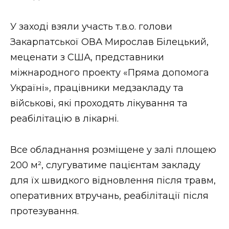
Стиль життя
У заході взяли участь т.в.о. голови
Втрачений Ужгород
Закарпатської ОВА Мирослав Білецький,
меценати з США, представники
Втрачений Ужгород (відеоверсія)
міжнародного проекту «Пряма допомога
Україні», працівники медзакладу та
військові, які проходять лікування та
ЗАКАРПАТСЬКІ НОВИНИ
реабілітацію в лікарні.
Все обладнання розміщене у залі площею
НОВИНИ ЗАХІДНОЇ УКРАЇНИ
200 м², слугуватиме пацієнтам закладу
для їх швидкого відновлення після травм,
ФОТО
оперативних втручань, реабілітації після
протезування.