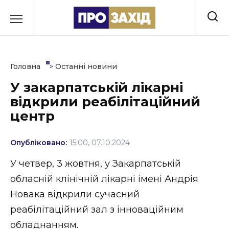
Перейти
до
РУБРИКИ
вмісту
Економіка
»
Головна
Останні новини
Здоров’я
У закарпатській лікарні
відкрили реабілітаційний
Культура
центр
Освіта
Опубліковано:
15:00, 07.10.2024
Події
У четвер, 3 жовтня, у Закарпатській
Політика
обласній клінічній лікарні імені Андрія
Новака відкрили сучасний
Соціум
реабілітаційний зал з інноваційним
Спорт
обладнанням.