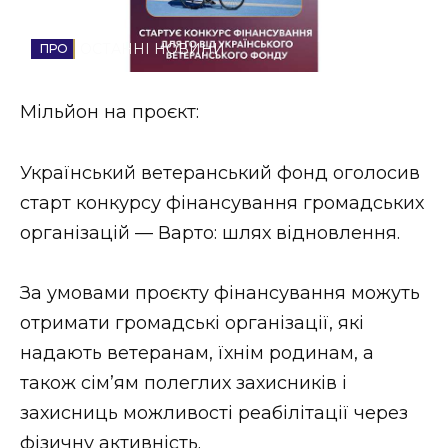
Стиль життя
ОСТАННІ НОВИНИ
Втрачений Ужгород
Мільйон на проєкт:
Втрачений Ужгород (відеоверсія)
Український ветеранський фонд оголосив
старт конкурсу фінансування громадських
ЗАКАРПАТСЬКІ НОВИНИ
організацій — Варто: шлях відновлення.
За умовами проєкту фінансування можуть
НОВИНИ ЗАХІДНОЇ УКРАЇНИ
отримати громадські організації, які
надають ветеранам, їхнім родинам, а
ФОТО
також сім’ям полеглих захисників і
захисниць можливості реабілітації через
фізичну активність.