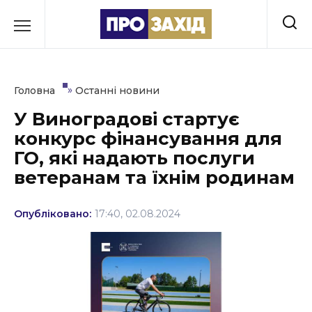
Перейти
до
РУБРИКИ
вмісту
Економіка
»
Головна
Останні новини
Здоров’я
У Виноградові стартує
конкурс фінансування для
Культура
ГО, які надають послуги
Освіта
ветеранам та їхнім родинам
Події
Опубліковано:
17:40, 02.08.2024
Політика
Соціум
Спорт