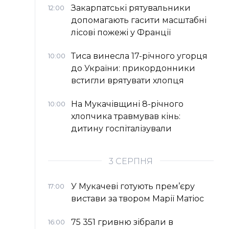
Закарпатські рятувальники
12:00
допомагають гасити масштабні
лісові пожежі у Франції
Тиса винесла 17-річного угорця
10:00
до України: прикордонники
встигли врятувати хлопця
На Мукачівщині 8-річного
10:00
хлопчика травмував кінь:
дитину госпіталізували
3 СЕРПНЯ
У Мукачеві готують прем’єру
17:00
вистави за твором Марії Матіос
75 351 гривню зібрали в
16:00