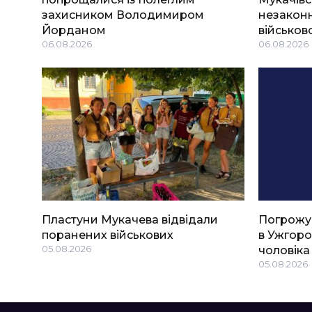
захисником Володимиром
незаконн
Йорданом
військов
06.08.2026
06.08.2026
Пластуни Мукачева відвідали
Погрожу
поранених військових
в Ужгоро
05.08.2026
чоловіка
05.08.2026