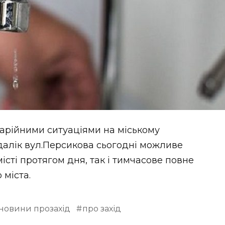
варійними ситуаціями на міському
одалік вул.Персикова сьогодні можливе
істі протягом дня, так і тимчасове повне
міста.
новини прозахід
про захід