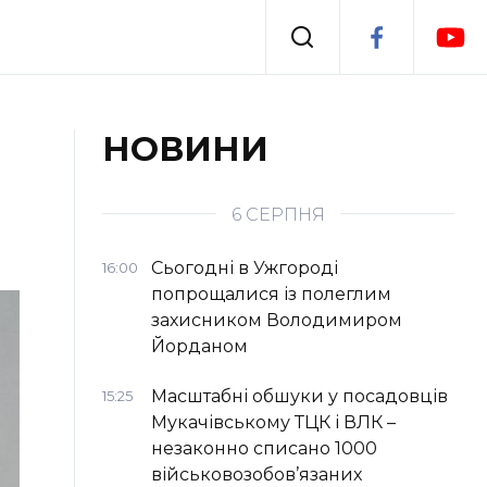
Події
НОВИНИ
я
Втрачений Ужгород
6 СЕРПНЯ
Сьогодні в Ужгороді
16:00
попрощалися із полеглим
захисником Володимиром
Йорданом
Масштабні обшуки у посадовців
15:25
Мукачівському ТЦК і ВЛК –
незаконно списано 1000
військовозобов’язаних