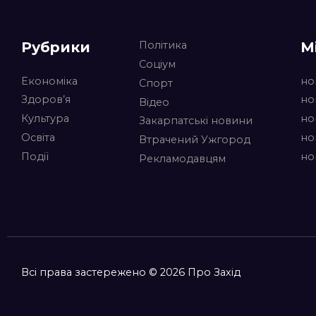
Рубрики
М
Політика
Соціум
Економіка
но
Спорт
Здоров’я
но
Відео
Культура
но
Закарпатські новини
Освіта
но
Втрачений Ужгород
Події
но
Рекламодавцям
Всі права застережено © 2026 Про Захід