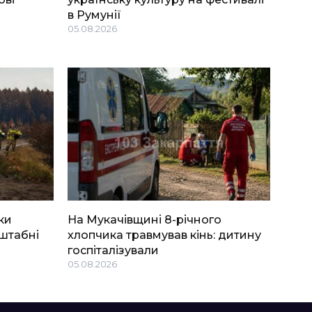
в Румунії
05.08.2026
ки
На Мукачівщині 8-річного
штабні
хлопчика травмував кінь: дитину
госпіталізували
05.08.2026