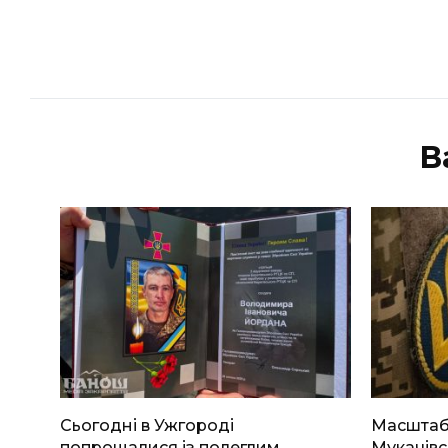
В
Сьогодні в Ужгороді
Масштабн
попрощалися із полеглим
Мукачівс