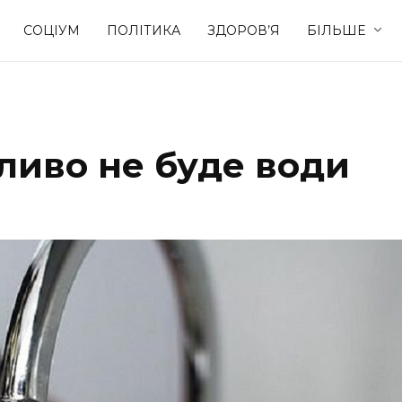
СОЦІУМ
ПОЛІТИКА
ЗДОРОВ’Я
БІЛЬШЕ
Культура
Освіта
ливо не буде води
Спорт
Стиль житт