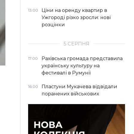
Ціни на оренду квартир в
13:00
Ужгороді різко зросли: нові
розцінки
5 СЕРПНЯ
Рахівська громада представила
17:00
українську культуру на
фестивалі в Румунії
Пластуни Мукачева відвідали
16:00
поранених військових