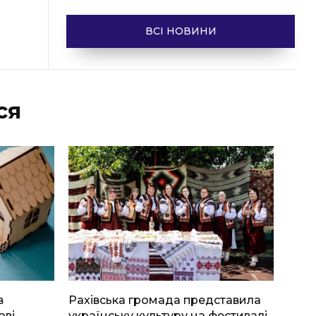
ВСІ НОВИНИ
ся
в
Рахівська громада представила
ові
українську культуру на фестивалі