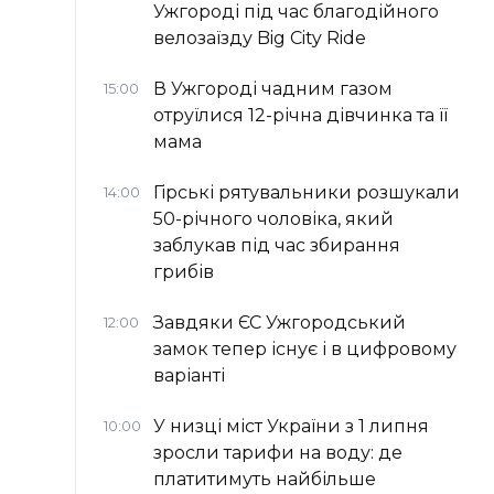
Ужгороді під час благодійного
велозаїзду Big Сity Ride
В Ужгороді чадним газом
15:00
отруїлися 12-річна дівчинка та її
мама
Гірські рятувальники розшукали
14:00
50-річного чоловіка, який
заблукав під час збирання
грибів
Завдяки ЄС Ужгородський
12:00
замок тепер існує і в цифровому
варіанті
У низці міст України з 1 липня
10:00
зросли тарифи на воду: де
платитимуть найбільше