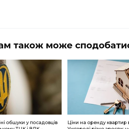
ам також може сподобати
і обшуки у посадовців
Ціни на оренду квартир 
ькому ТЦК і ВЛК –
Ужгороді різко зросли: н