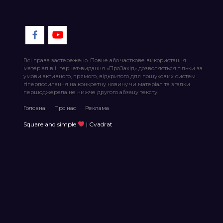
Всі права застережено. Повне або часткове використання
матеріалів інтернет-видання «ПроЗахід» дозволяється тільки за
умови активного, прямого, відкритого для пошукових систем
гіперпосилання на конкретну новину чи матеріал та згадки
першоджерела не нижче другого абзацу тексту.
Головна
Про нас
Реклама
Square and simple
| Cvadrat