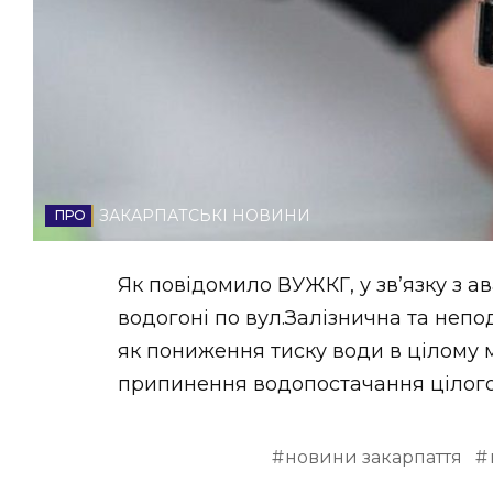
НОВИНИ ЗАХІДНОЇ УКРАЇНИ
ФОТО
ЗАКАРПАТСЬКІ НОВИНИ
ВІДЕО
Як повідомило ВУЖКГ, у зв’язку з а
водогоні по вул.Залізнична та неп
як пониження тиску води в цілому м
припинення водопостачання цілого 
новини закарпаття