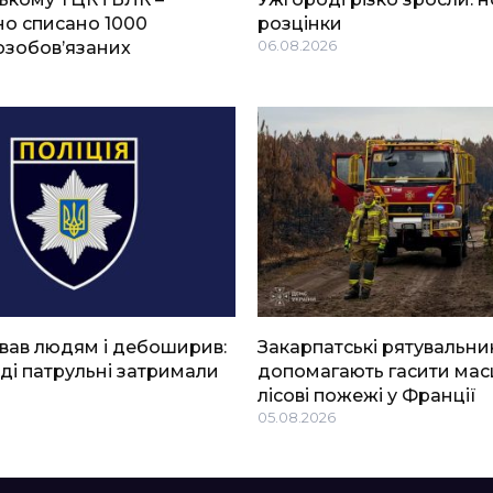
о списано 1000
розцінки
озобов’язаних
06.08.2026
вав людям і дебоширив:
Закарпатські рятувальни
ді патрульні затримали
допомагають гасити мас
лісові пожежі у Франції
05.08.2026