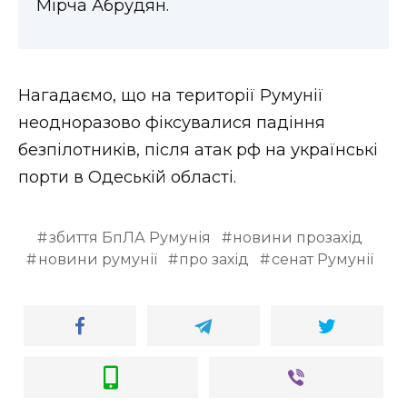
Мірча Абрудян.
ВІДЕО
Нагадаємо, що на території Румунії
неодноразово фіксувалися падіння
безпілотників, після атак рф на українські
порти в Одеській області.
збиття БпЛА Румунія
новини прозахід
новини румунії
про захід
сенат Румунії