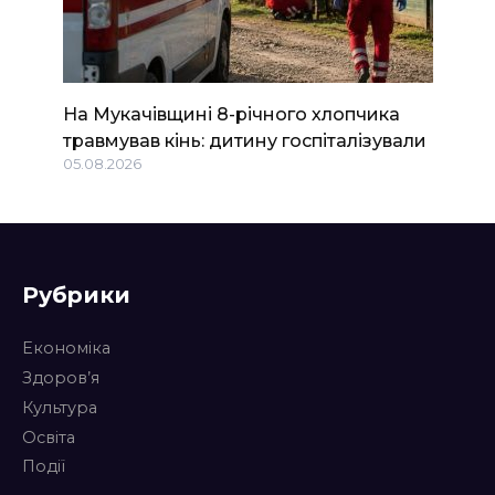
На Мукачівщині 8-річного хлопчика
травмував кінь: дитину госпіталізували
05.08.2026
Рубрики
Економіка
Здоров’я
Культура
Освіта
Події