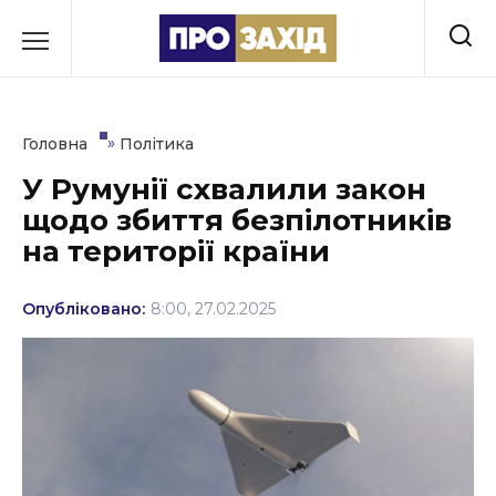
Перейти
до
РУБРИКИ
вмісту
Економіка
»
Головна
Політика
Здоров’я
У Румунії схвалили закон
щодо збиття безпілотників
Культура
на території країни
Освіта
Опубліковано:
8:00, 27.02.2025
Події
Політика
Соціум
Спорт