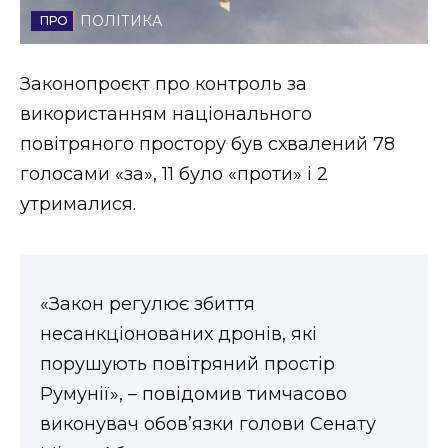
ПОЛІТИКА
Стиль життя
Втрачений Ужгород
Законопроєкт про контроль за
використанням національного
Втрачений Ужгород (відеоверсія)
повітряного простору був схвалений 78
голосами «за», 11 було «проти» і 2
утрималися.
ЗАКАРПАТСЬКІ НОВИНИ
НОВИНИ ЗАХІДНОЇ УКРАЇНИ
«Закон регулює збиття
несанкціонованих дронів, які
порушують повітряний простір
ФОТО
Румунії», – повідомив тимчасово
виконувач обов’язки голови Сенату