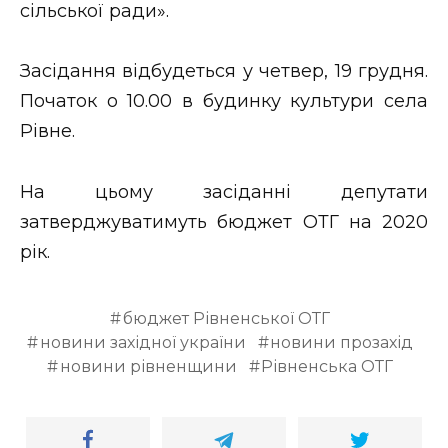
сільської ради».
Стиль життя
Втрачений Ужгород
Засідання відбудеться у четвер, 19 грудня.
Початок о 10.00 в будинку культури села
Втрачений Ужгород (відеоверсія)
Рівне.
На цьому засіданні депутати
ЗАКАРПАТСЬКІ НОВИНИ
затверджуватимуть бюджет ОТГ на 2020
рік.
НОВИНИ ЗАХІДНОЇ УКРАЇНИ
бюджет Рівненської ОТГ
новини західної україни
новини прозахід
новини рівненщини
Рівненська ОТГ
ФОТО