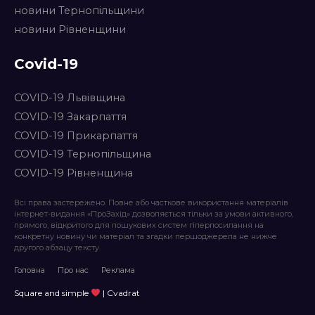
новини Тернопільщини
новини Рівненщини
Covid-19
COVID-19 Львівщина
COVID-19 Закарпаття
COVID-19 Прикарпаття
COVID-19 Тернопільщина
COVID-19 Рівненщина
Всі права застережено. Повне або часткове використання матеріалів
інтернет-видання «ПроЗахід» дозволяється тільки за умови активного,
прямого, відкритого для пошукових систем гіперпосилання на
конкретну новину чи матеріал та згадки першоджерела не нижче
другого абзацу тексту.
Головна
Про нас
Реклама
Square and simple
| Cvadrat