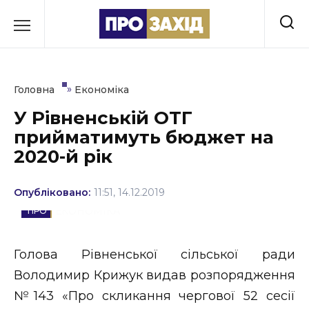
Перейти
до
РУБРИКИ
вмісту
Економіка
»
Головна
Економіка
Здоров’я
У Рівненській ОТГ
прийматимуть бюджет на
Культура
2020-й рік
Освіта
Опубліковано:
11:51, 14.12.2019
Події
ЕКОНОМІКА
Політика
Голова Рівненської сільської ради
Соціум
Володимир Крижук видав розпорядження
Спорт
№143 «Про скликання чергової 52 сесії