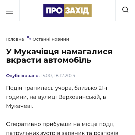
Перейти
до
РУБРИКИ
вмісту
Економіка
»
Головна
Останні новини
Здоров’я
У Мукачівця намагалися
вкрасти автомобіль
Культура
Освіта
Опубліковано:
15:00, 18.12.2024
Події
Подія трапилась учора, близько 21-ї
години, на вулиці Верховинській, в
Політика
Мукачеві.
Соціум
Оперативно прибувши на місце події,
Спорт
патрульних зустрів заявник та розповів,