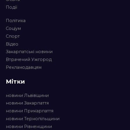
Події
Політика
Соціум
Спорт
Відео
Закарпатські новини
Втрачений Ужгород
Рекламодавцям
Мітки
новини Львівщини
новини Закарпаття
новини Прикарпаття
новини Тернопільщини
новини Рівненщини