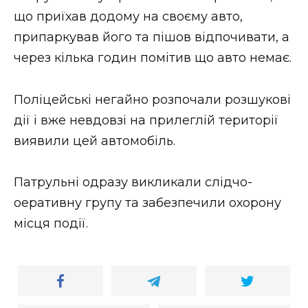
Стиль життя
що приїхав додому на своєму авто,
припаркував його та пішов відпочивати, а
Втрачений Ужгород
через кілька годин помітив що авто немає.
Втрачений Ужгород (відеоверсія)
Поліцейські негайно розпочали розшукові
дії і вже невдовзі на прилеглій території
виявили цей автомобіль.
ЗАКАРПАТСЬКІ НОВИНИ
Патрульні одразу викликали слідчо-
оеративну групу та забезпечили охорону
НОВИНИ ЗАХІДНОЇ УКРАЇНИ
місця події.
ФОТО