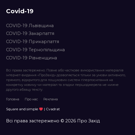
Covid-19
COVID-19 Львівщина
COVID-19 Закарпаття
COVID-19 Прикарпаття
COVID-19 Тернопільщина
COVID-19 Рівненщина
Всі права застережено. Повне або часткове використання матеріалів
інтернет-видання «ПроЗахід» дозволяється тільки за умови активного,
прямого, відкритого для пошукових систем гіперпосилання на
конкретну новину чи матеріал та згадки першоджерела не нижче
другого абзацу тексту.
Головна
Про нас
Реклама
Square and simple
| Cvadrat
Всі права застережено © 2026 Про Захід