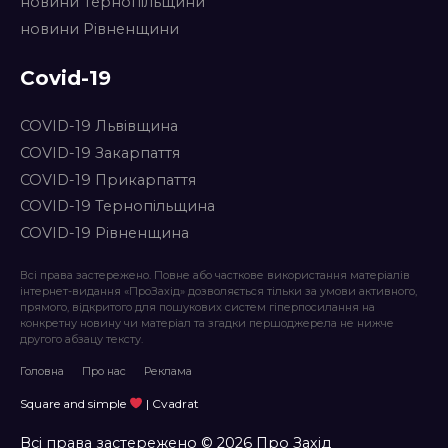
новини Тернопільщини
новини Рівненщини
Covid-19
COVID-19 Львівщина
COVID-19 Закарпаття
COVID-19 Прикарпаття
COVID-19 Тернопільщина
COVID-19 Рівненщина
Всі права застережено. Повне або часткове використання матеріалів
інтернет-видання «ПроЗахід» дозволяється тільки за умови активного,
прямого, відкритого для пошукових систем гіперпосилання на
конкретну новину чи матеріал та згадки першоджерела не нижче
другого абзацу тексту.
Головна
Про нас
Реклама
Square and simple
| Cvadrat
Всі права застережено © 2026 Про Захід