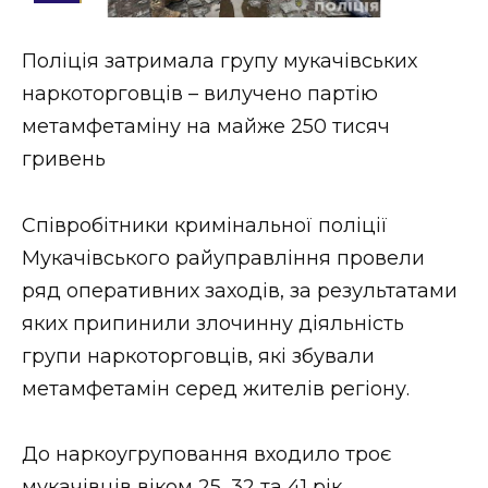
Стиль життя
Поліція затримала групу мукачівських
Втрачений Ужгород
наркоторговців – вилучено партію
Втрачений Ужгород (відеоверсія)
метамфетаміну на майже 250 тисяч
гривень
Співробітники кримінальної поліції
ЗАКАРПАТСЬКІ НОВИНИ
Мукачівського райуправління провели
ряд оперативних заходів, за результатами
НОВИНИ ЗАХІДНОЇ УКРАЇНИ
яких припинили злочинну діяльність
групи наркоторговців, які збували
метамфетамін серед жителів регіону.
ФОТО
До наркоугруповання входило троє
мукачівців віком 25, 32 та 41 рік.