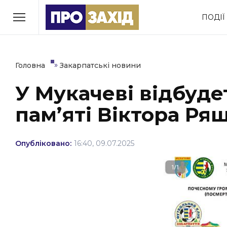
Перейти
ПОДІЇ
до
РУБРИКИ
вмісту
Економіка
Здоров’я
»
Головна
Закарпатські новини
У Мукачеві відбуде
Політика
Соціум
пам’яті Віктора Ря
Втрачений Ужгород
(відеоверсія)
Опубліковано:
16:40, 09.07.2025
ЗАКАРПАТСЬКІ НОВИНИ