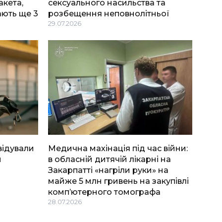
акета,
сексуального насильства та
ають ще 3
розбещення неповнолітньої
29.07.2026
відували
Медична махінація під час війни:
й
в обласній дитячій лікарні на
Закарпатті «нагріли руки» на
майже 5 млн гривень на закупівлі
комп’ютерного томографа
28.07.2026