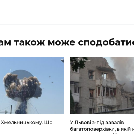
ам також може сподобати
в Хмельницькому. Що
У Львові з-під завалів
багатоповерхівки, в якій 