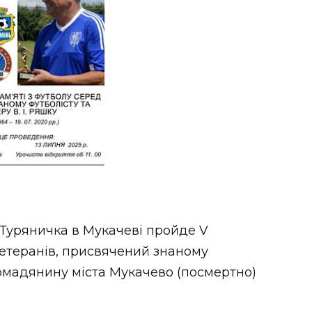
В. Туряничка в Мукачеві пройде V
ветеранів, присвячений знаному
ромадянину міста Мукачево (посмертно)