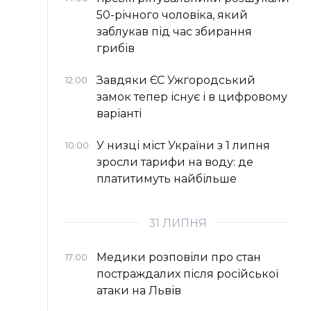
50-річного чоловіка, який
заблукав під час збирання
грибів
Завдяки ЄС Ужгородський
12:00
замок тепер існує і в цифровому
варіанті
У низці міст України з 1 липня
10:00
зросли тарифи на воду: де
платитимуть найбільше
31 ЛИПНЯ
Медики розповіли про стан
17:00
постраждалих після російської
атаки на Львів