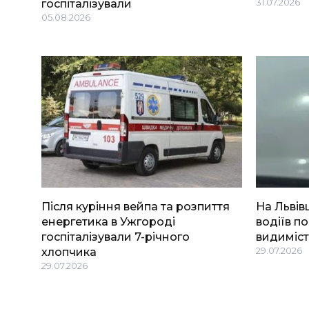
госпіталізували
31.07.2026
05.08.2026
Після куріння вейпа та розпиття
На Львів
енергетика в Ужгороді
водіїв п
госпіталізували 7-річного
видиміст
хлопчика
29.07.2026
29.07.2026