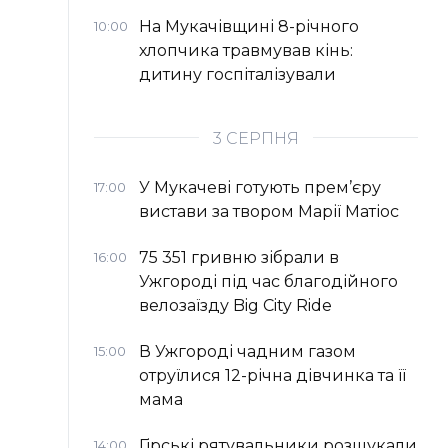
На Мукачівщині 8-річного
10:00
хлопчика травмував кінь:
дитину госпіталізували
3 СЕРПНЯ
У Мукачеві готують прем’єру
17:00
вистави за твором Марії Матіос
75 351 гривню зібрали в
16:00
Ужгороді під час благодійного
велозаїзду Big Сity Ride
В Ужгороді чадним газом
15:00
отруїлися 12-річна дівчинка та її
мама
Гірські рятувальники розшукали
14:00