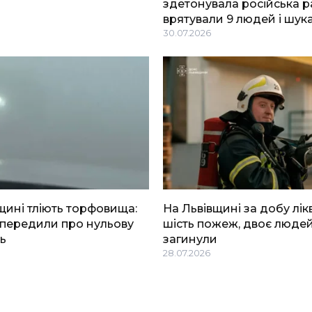
здетонувала російська р
врятували 9 людей і шук
30.07.2026
щині тліють торфовища:
На Львівщині за добу лік
опередили про нульову
шість пожеж, двоє люде
ь
загинули
28.07.2026