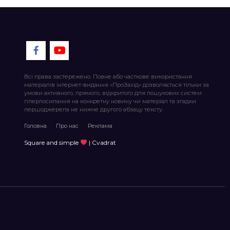
Всі права застережено. Повне або часткове використання
матеріалів інтернет-видання «ПроЗахід» дозволяється тільки за
умови активного, прямого, відкритого для пошукових систем
гіперпосилання на конкретну новину чи матеріал та згадки
першоджерела не нижче другого абзацу тексту.
Головна
Про нас
Реклама
Square and simple
| Cvadrat