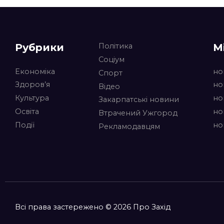
Рубрики
М
Політика
Соціум
Економіка
но
Спорт
Здоров’я
но
Відео
Культура
но
Закарпатські новини
Освіта
но
Втрачений Ужгород
Події
но
Рекламодавцям
Всі права застережено © 2026 Про Захід