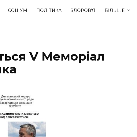
СОЦІУМ
ПОЛІТИКА
ЗДОРОВ’Я
БІЛЬШЕ
Культура
Освіта
ться V Меморіал
Спорт
Стиль житт
шка