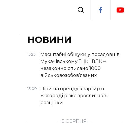
Події
НОВИНИ
я
Втрачений Ужгород
Масштабні обшуки у посадовців
15:25
Мукачівському ТЦК і ВЛК –
незаконно списано 1000
військовозобов’язаних
Ціни на оренду квартир в
13:00
Ужгороді різко зросли: нові
розцінки
5 СЕРПНЯ