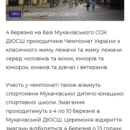
Стиль життя
ЗАКАРПАТСЬКІ НОВИНИ
Втрачений Ужгород
4 березня на базі Мукачівського СОК
Втрачений Ужгород (відеоверсія)
ДЮСШ проходитиме Чемпіонат України з
класичного жиму лежачи та жиму лежачи
серед чоловіків та жінок, юніорів та
ЗАКАРПАТСЬКІ НОВИНИ
юніорок, юнаків та дівчат і ветеранів.
Участь у чемпіонаті також візьмуть
НОВИНИ ЗАХІДНОЇ УКРАЇНИ
спортсмени Мукачівської дитячо-юнацької
спортивної школи. Змагання
ФОТО
проходитимуть з 4 по 10 березня в
Мукачівській ДЮСШ. Церемонія відкриття
змагань відбудеться 4 березня о 13
годині.