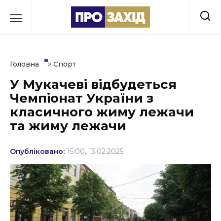
Перейти
до
РУБРИКИ
вмісту
Економіка
»
Головна
Спорт
Здоров’я
У Мукачеві відбудеться
Чемпіонат України з
Культура
класичного жиму лежачи
Освіта
та жиму лежачи
Події
Опубліковано:
15:00, 13.02.2025
Політика
Соціум
Спорт