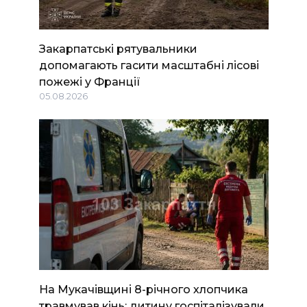
Закарпатські рятувальники
допомагають гасити масштабні лісові
пожежі у Франції
05.08.2026
На Мукачівщині 8-річного хлопчика
травмував кінь: дитину госпіталізували