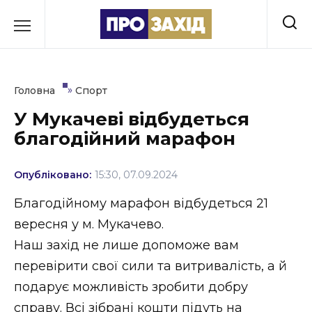
Перейти
до
РУБРИКИ
вмісту
Економіка
»
Головна
Спорт
Здоров’я
У Мукачеві відбудеться
благодійний марафон
Культура
Освіта
Опубліковано:
15:30, 07.09.2024
Події
Благодійному марафон відбудеться 21
вересня у м. Мукачево.
Політика
Наш захід не лише допоможе вам
Соціум
перевірити свої сили та витривалість, а й
подарує можливість зробити добру
Спорт
справу. Всі зібрані кошти підуть на