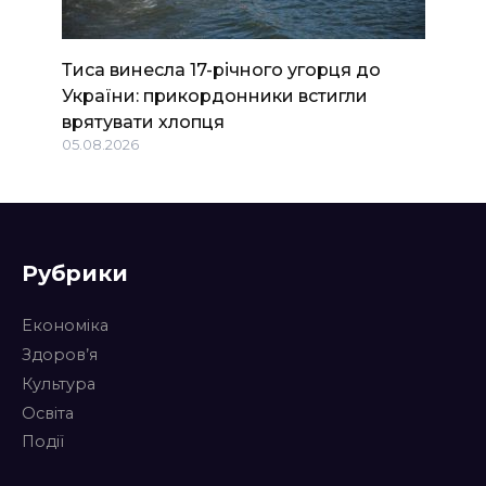
Тиса винесла 17-річного угорця до
України: прикордонники встигли
врятувати хлопця
05.08.2026
Рубрики
Економіка
Здоров’я
Культура
Освіта
Події