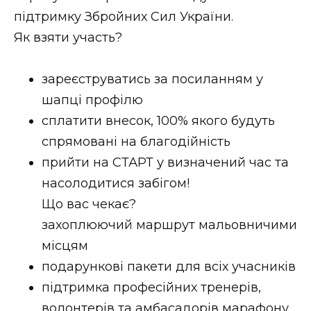
підтримку Збройних Сил України.
Стиль життя
Як взяти участь?
Втрачений Ужгород
зареєструватись за посиланням у
Втрачений Ужгород (відеоверсія)
шапці профілю
сплатити внесок, 100% якого будуть
спрямовані на благодійність
ЗАКАРПАТСЬКІ НОВИНИ
прийти на СТАРТ у визначений час та
насолодитися забігом!
Що вас чекає?
НОВИНИ ЗАХІДНОЇ УКРАЇНИ
захоплюючий маршрут мальовничими
місцям
ФОТО
подарункові пакети для всіх учасників
підтримка професійних тренерів,
волонтерів та амбасадорів марафону