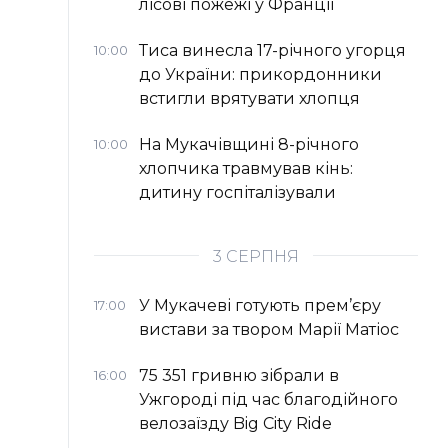
лісові пожежі у Франції
Тиса винесла 17-річного угорця
10:00
до України: прикордонники
встигли врятувати хлопця
На Мукачівщині 8-річного
10:00
хлопчика травмував кінь:
дитину госпіталізували
3 СЕРПНЯ
У Мукачеві готують прем’єру
17:00
вистави за твором Марії Матіос
75 351 гривню зібрали в
16:00
Ужгороді під час благодійного
велозаїзду Big Сity Ride