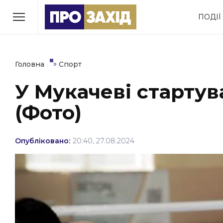
Перейти
ПОДІЇ
до
РУБРИКИ
вмісту
Економіка
Здоров’я
»
Головна
Спорт
У Мукачеві стартув
Політика
Соціум
(Фото)
Втрачений Ужгород
(відеоверсія)
Опубліковано:
20:40, 27.08.2024
ЗАКАРПАТСЬКІ НОВИНИ