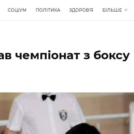
СОЦІУМ
ПОЛІТИКА
ЗДОРОВ’Я
БІЛЬШЕ
Культура
Освіта
ав чемпіонат з боксу
Спорт
Стиль житт