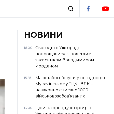
Події
НОВИНИ
я
Втрачений Ужгород
Сьогодні в Ужгороді
16:00
попрощалися із полеглим
захисником Володимиром
Йорданом
Масштабні обшуки у посадовців
15:25
Мукачівському ТЦК і ВЛК –
незаконно списано 1000
військовозобов’язаних
Ціни на оренду квартир в
13:00
Ужгороді різко зросли: нові