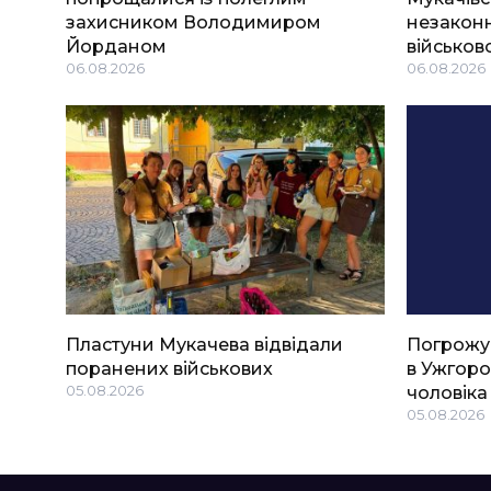
захисником Володимиром
незаконн
Йорданом
військов
06.08.2026
06.08.2026
Пластуни Мукачева відвідали
Погрожу
поранених військових
в Ужгоро
05.08.2026
чоловіка
05.08.2026