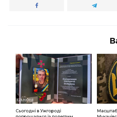
В
Сьогодні в Ужгороді
Масштабн
попрощалися із полеглим
Мукачівс