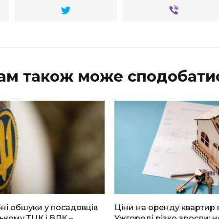
ам також може сподобати
і обшуки у посадовців
Ціни на оренду квартир 
ькому ТЦК і ВЛК –
Ужгороді різко зросли: н