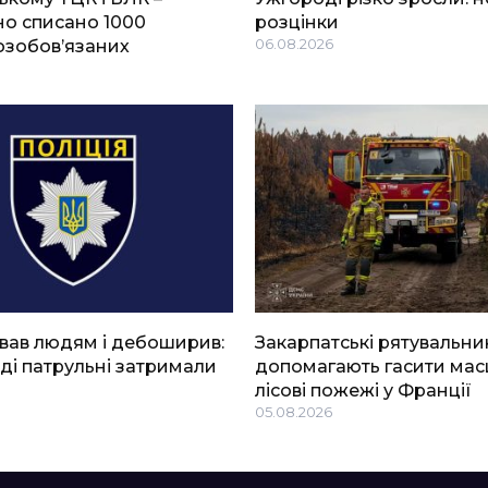
о списано 1000
розцінки
озобов’язаних
06.08.2026
вав людям і дебоширив:
Закарпатські рятувальни
ді патрульні затримали
допомагають гасити мас
лісові пожежі у Франції
05.08.2026