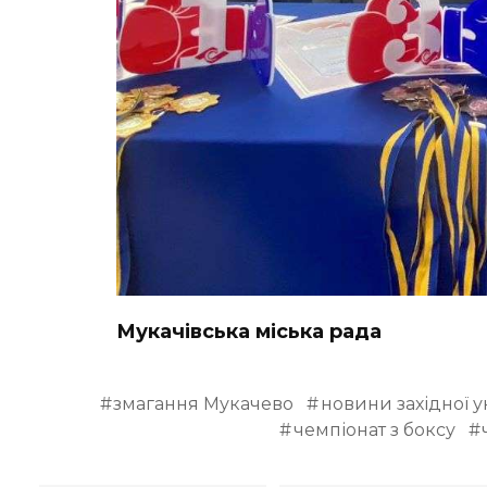
Мукачівська міська рада
змагання Мукачево
новини західної у
чемпіонат з боксу