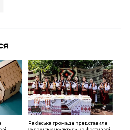
ся
в
Рахівська громада представила
ові
українську культуру на фестивалі