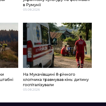
в Румунії
05.08.2026
ки
На Мукачівщині 8-річного
штабні
хлопчика травмував кінь: дитину
госпіталізували
05.08.2026