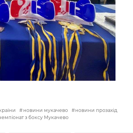
країни
новини мукачево
новини прозахід
чемпіонат з боксу Мукачево