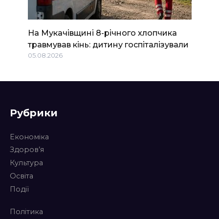
На Мукачівщині 8-річного хлопчика
травмував кінь: дитину госпіталізували
05.08.2026
Рубрики
Економіка
Здоров’я
Культура
Освіта
Події
Політика