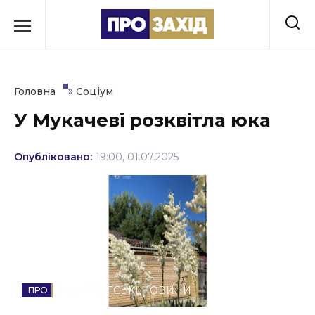
Перейти
до
РУБРИКИ
вмісту
Економіка
»
Головна
Соціум
Здоров’я
У Мукачеві розквітла юка
Культура
Опубліковано:
19:00, 01.07.2025
Освіта
Події
Політика
Соціум
ЗАКАРПАТСЬКІ НОВИНИ
Спорт