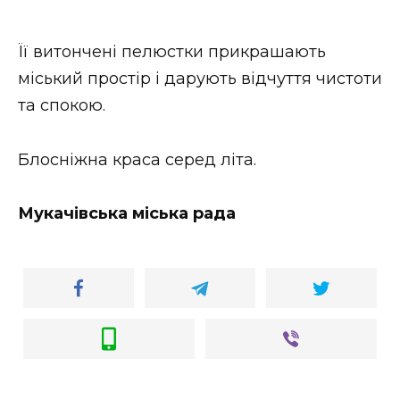
Стиль життя
Її витончені пелюстки прикрашають
Втрачений Ужгород
міський простір і дарують відчуття чистоти
Втрачений Ужгород (відеоверсія)
та спокою.
Блосніжна краса серед літа.
ЗАКАРПАТСЬКІ НОВИНИ
Мукачівська міська рада
НОВИНИ ЗАХІДНОЇ УКРАЇНИ
ФОТО