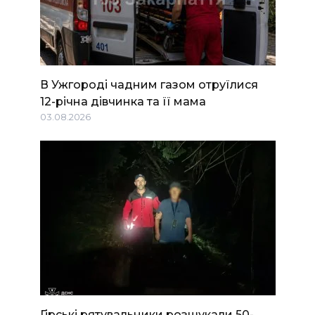
В Ужгороді чадним газом отруїлися
12-річна дівчинка та її мама
03.08.2026
Гірські рятувальники розшукали 50-