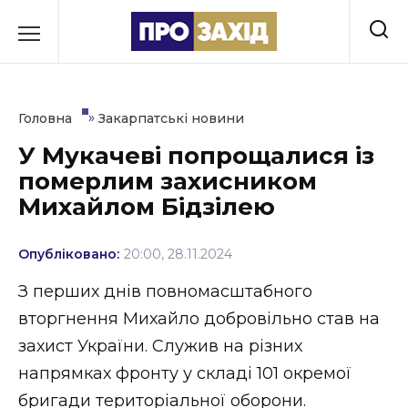
Перейти
до
РУБРИКИ
вмісту
Економіка
»
Головна
Закарпатські новини
Здоров’я
У Мукачеві попрощалися із
померлим захисником
Культура
Михайлом Бідзілею
Освіта
Опубліковано:
20:00, 28.11.2024
Події
З перших днів повномасштабного
Політика
вторгнення Михайло добровільно став на
захист України. Служив на різних
Соціум
напрямках фронту у складі 101 окремої
Спорт
бригади територіальної оборони.