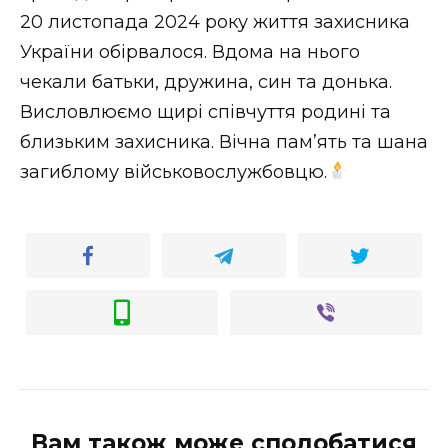
20 листопада 2024 року життя захисника
Стиль життя
України обірвалося. Вдома на нього
Втрачений Ужгород
чекали батьки, дружина, син та донька.
Висловлюємо щирі співчуття родині та
Втрачений Ужгород (відеоверсія)
близьким захисника. Вічна пам’ять та шана
загиблому військовослужбовцю.
ЗАКАРПАТСЬКІ НОВИНИ
НОВИНИ ЗАХІДНОЇ УКРАЇНИ
ФОТО
Вам також може сподобатися