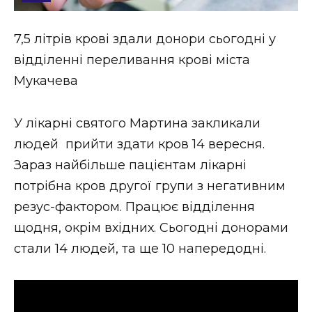
Стиль життя
7,5 літрів крові здали донори сьогодні у
Втрачений Ужгород
відділенні переливання крові міста
Втрачений Ужгород (відеоверсія)
Мукачева
У лікарні святого Мартина закликали
людей прийти здати кров 14 вересня.
ЗАКАРПАТСЬКІ НОВИНИ
Зараз найбільше пацієнтам лікарні
потрібна кров другої групи з негативним
НОВИНИ ЗАХІДНОЇ УКРАЇНИ
резус-фактором. Працює відділення
щодня, окрім вхідних. Сьогодні донорами
стали 14 людей, та ще 10 напередодні.
ФОТО