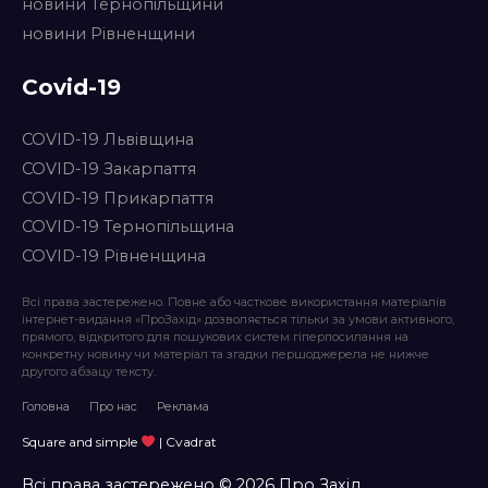
новини Тернопільщини
новини Рівненщини
Covid-19
COVID-19 Львівщина
COVID-19 Закарпаття
COVID-19 Прикарпаття
COVID-19 Тернопільщина
COVID-19 Рівненщина
Всі права застережено. Повне або часткове використання матеріалів
інтернет-видання «ПроЗахід» дозволяється тільки за умови активного,
прямого, відкритого для пошукових систем гіперпосилання на
конкретну новину чи матеріал та згадки першоджерела не нижче
другого абзацу тексту.
Головна
Про нас
Реклама
Square and simple
| Cvadrat
Всі права застережено © 2026 Про Захід