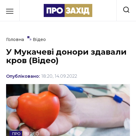
Перейти
до
РУБРИКИ
вмісту
Економіка
»
Головна
Відео
Здоров’я
У Мукачеві донори здавали
кров (Відео)
Культура
Освіта
Опубліковано:
18:20, 14.09.2022
Події
Політика
Соціум
Спорт
ВІДЕО