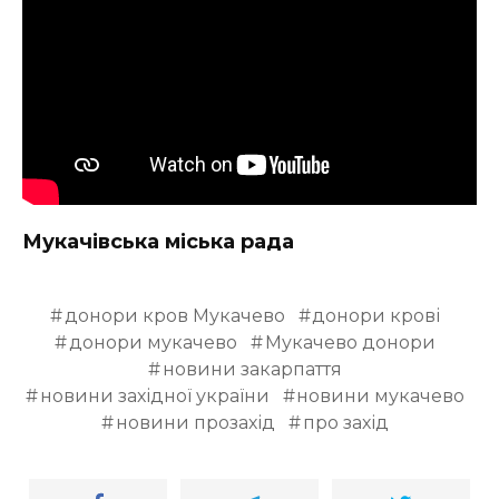
ВІДЕО
Мукачівська міська рада
донори кров Мукачево
донори крові
донори мукачево
Мукачево донори
новини закарпаття
новини західної україни
новини мукачево
новини прозахід
про захід