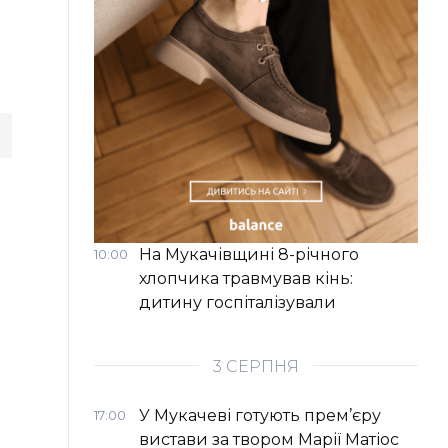
На Мукачівщині 8-річного
10:00
хлопчика травмував кінь:
дитину госпіталізували
3 СЕРПНЯ
У Мукачеві готують прем’єру
17:00
вистави за твором Марії Матіос