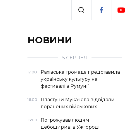
Події
НОВИНИ
я
Втрачений Ужгород
5 СЕРПНЯ
Рахівська громада представила
17:00
українську культуру на
фестивалі в Румунії
Пластуни Мукачева відвідали
16:00
поранених військових
Погрожував людям і
13:00
дебоширив: в Ужгороді