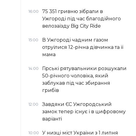
75 351 гривню зібрали в
16:00
Ужгороді під час благодійного
велозаїзду Big Сity Ride
В Ужгороді чадним газом
15:00
отруїлися 12-річна дівчинка та її
мама
Гірські рятувальники розшукали
14:00
50-річного чоловіка, який
заблукав під час збирання
грибів
Завдяки ЄС Ужгородський
12:00
замок тепер існує і в цифровому
варіанті
У низці міст України з 1 липня
10:00