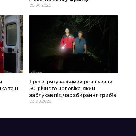
05.08.2026
м
Гірські рятувальники розшукали
ка та її
50-річного чоловіка, який
заблукав під час збирання грибів
03.08.2026