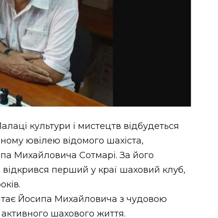
Палаці культури і мистецтв відбудеться
ному ювілею відомого шахіста,
ипа Михайловича Сотмарі. За його
ті відкрився перший у краї шаховий клуб,
оків.
 вітає Йосипа Михайловича з чудовою
 активного шахового життя.