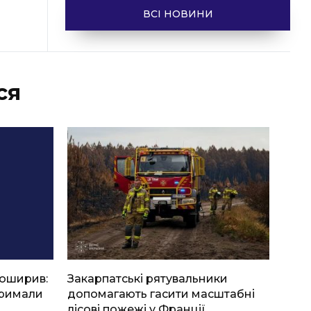
ВСІ НОВИНИ
ся
боширив:
Закарпатські рятувальники
тримали
допомагають гасити масштабні
лісові пожежі у Франції