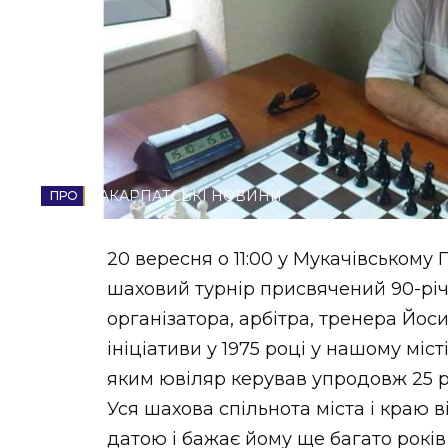
НОВИНИ ЗАХІДНОЇ УКРАЇНИ
ФОТО
ЗАКАРПАТСЬКІ НОВИНИ
ВІДЕО
20 вересня о 11:00 у Мукачівському 
шаховий турнір присвячений 90-річ
організатора, арбітра, тренера Йос
ініціативи у 1975 році у нашому міс
яким ювіляр керував упродовж 25 р
Уся шахова спільнота міста і краю
датою і бажає йому ще багато років