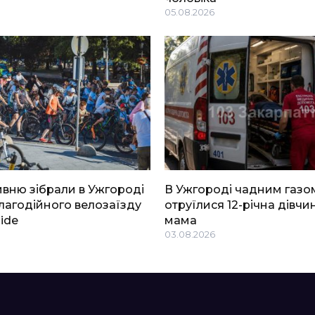
05.08.2026
ривню зібрали в Ужгороді
В Ужгороді чадним газо
благодійного велозаїзду
отруїлися 12-річна дівчин
Ride
мама
03.08.2026