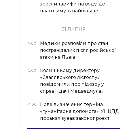
зросли тарифи на воду: де
платитимуть найбільше
31 ЛИПНЯ
Медики розповіли про стан
17:00
постраждалих після російської
атаки на Львів
Колишньому директору
15:00
«Свалявського лісгоспу»
повідомили про підозру у
справі «дачі Медведчука»
Нове визначення терміна
14:00
«гуманітарна допомога»: УНЦПД
проаналізував законопроєкт