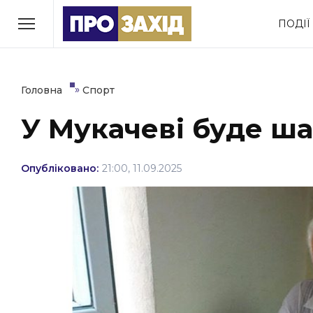
Перейти
ПОДІЇ
до
РУБРИКИ
вмісту
Економіка
Здоров’я
»
Головна
Спорт
У Мукачеві буде ша
Політика
Соціум
Втрачений Ужгород
Опубліковано:
21:00, 11.09.2025
(відеоверсія)
ЗАКАРПАТСЬКІ НОВИНИ