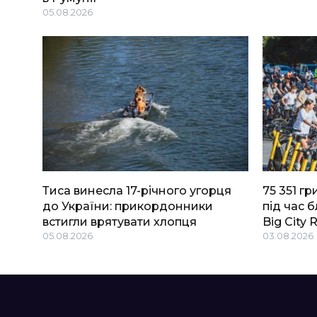
05.08.2026
Тиса винесла 17-річного угорця
75 351 г
до України: прикордонники
під час 
встигли врятувати хлопця
Big Сity 
05.08.2026
03.08.2026