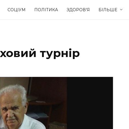
СОЦІУМ
ПОЛІТИКА
ЗДОРОВ’Я
БІЛЬШЕ
Культура
Освіта
ховий турнір
Спорт
Стиль житт