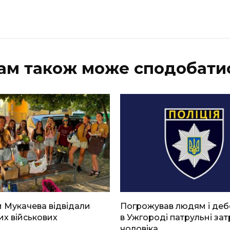
ам також може сподобати
 Мукачева відвідали
Погрожував людям і де
х військових
в Ужгороді патрульні за
чоловіка