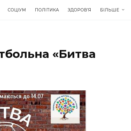
СОЦІУМ
ПОЛІТИКА
ЗДОРОВ’Я
БІЛЬШЕ
Культура
Освіта
утбольна «Битва
Спорт
Стиль житт