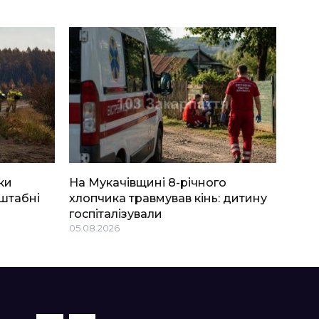
ки
На Мукачівщині 8-річного
штабні
хлопчика травмував кінь: дитину
госпіталізували
05.08.2026