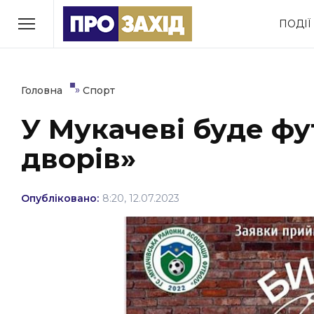
Перейти
ПОДІЇ
до
РУБРИКИ
вмісту
Економіка
Здоров’я
»
Головна
Спорт
У Мукачеві буде ф
Політика
Соціум
дворів»
Втрачений Ужгород
(відеоверсія)
Опубліковано:
8:20, 12.07.2023
ЗАКАРПАТСЬКІ НОВИНИ