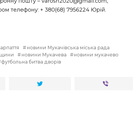
тронну пошту – varosh2020@gmail.com,
ом телефону: + 380(68) 7956224 Юрій.
арпаття
новини Мукачівська міська рада
вщини
новини Мукачева
новини мукачево
футбольна битва дворів