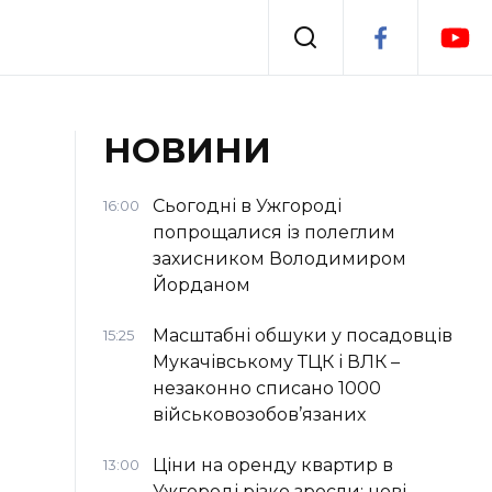
Події
НОВИНИ
я
Втрачений Ужгород
Сьогодні в Ужгороді
16:00
попрощалися із полеглим
захисником Володимиром
Йорданом
Масштабні обшуки у посадовців
15:25
Мукачівському ТЦК і ВЛК –
незаконно списано 1000
військовозобов’язаних
Ціни на оренду квартир в
13:00
Ужгороді різко зросли: нові