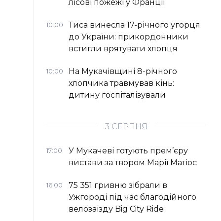
лісові пожежі у Франції
Тиса винесла 17-річного угорця
10:00
до України: прикордонники
встигли врятувати хлопця
На Мукачівщині 8-річного
10:00
хлопчика травмував кінь:
дитину госпіталізували
3 СЕРПНЯ
У Мукачеві готують прем’єру
17:00
вистави за твором Марії Матіос
75 351 гривню зібрали в
16:00
Ужгороді під час благодійного
велозаїзду Big Сity Ride