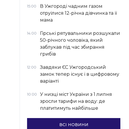
В Ужгороді чадним газом
15:00
отруїлися 12-річна дівчинка та її
мама
Гірські рятувальники розшукали
14:00
50-річного чоловіка, який
заблукав під час збирання
грибів
Завдяки ЄС Ужгородський
12:00
замок тепер існує і в цифровому
варіанті
У низці міст України з 1 липня
10:00
зросли тарифи на воду: де
платитимуть найбільше
ВСІ НОВИНИ