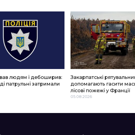
вав людям і дебоширив:
Закарпатські рятувальни
ді патрульні затримали
допомагають гасити мас
лісові пожежі у Франції
05.08.2026