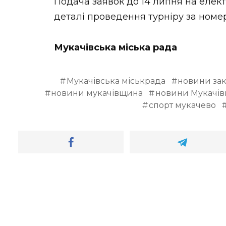
Подача заявок до 14 липня на елек
деталі проведення турніру за номер
Мукачівська міська рада
Мукачівська міськрада
новини зак
новини мукачівщина
новини Мукачі
спорт мукачево