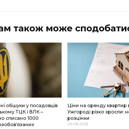
ам також може сподобати
і обшуки у посадовців
Ціни на оренду квартир 
ькому ТЦК і ВЛК –
Ужгороді різко зросли: н
о списано 1000
розцінки
озобов’язаних
06.08.2026