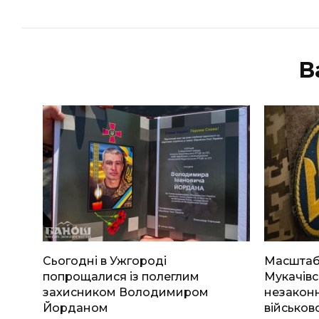
В
Сьогодні в Ужгороді
Масштабн
попрощалися із полеглим
Мукачівс
захисником Володимиром
незаконн
Йорданом
військов