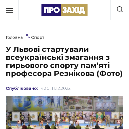
Перейти
до
РУБРИКИ
вмісту
Економіка
»
Головна
Спорт
Здоров’я
У Львові стартували
всеукраїнські змагання з
Культура
гирьового спорту пам’яті
Освіта
професора Резнікова (Фото)
Події
Опубліковано:
14:30, 11.12.2022
Політика
Соціум
Спорт