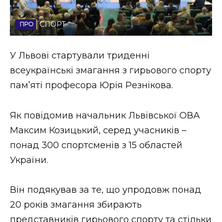
Стиль життя
СПОРТ
Втрачений Ужгород
У Львові стартували триденні
Втрачений Ужгород (відеоверсія)
всеукраїнські змагання з гирьового спорту
пам’яті професора Юрія Резнікова.
ЗАКАРПАТСЬКІ НОВИНИ
Як повідомив начальник Львівської ОВА
Максим Козицький, серед учасників –
понад 300 спортсменів з 15 областей
НОВИНИ ЗАХІДНОЇ УКРАЇНИ
України.
ФОТО
Він подякував за те, що упродовж понад
20 років змагання збирають
представників гирьового спорту та стільки