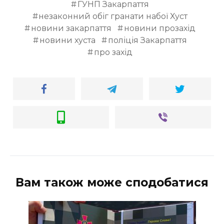
ГУНП Закарпаття
незаконний обіг гранати набої Хуст
новини закарпаття
новини прозахід
новини хуста
поліція Закарпаття
про захід
Вам також може сподобатися