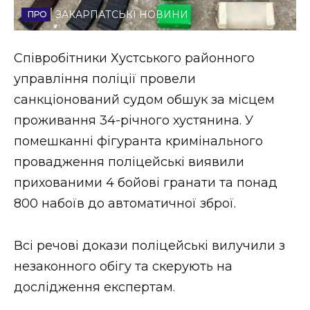
ЗАКАРПАТСЬКІ НОВИНИ
Стиль життя
Втрачений Ужгород
Співробітники Хустського районного
управління поліції провели
Втрачений Ужгород (відеоверсія)
санкціонований судом обшук за місцем
проживання 34-річного хустянина. У
помешканні фігуранта кримінального
ЗАКАРПАТСЬКІ НОВИНИ
провадження поліцейські виявили
прихованими 4 бойові гранати та понад
800 набоїв до автоматичної зброї.
НОВИНИ ЗАХІДНОЇ УКРАЇНИ
Всі речові докази поліцейські вилучили з
ФОТО
незаконного обігу та скерують на
дослідження експертам.