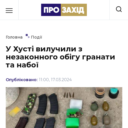
Перейти
до
РУБРИКИ
вмісту
Економіка
»
Головна
Події
Здоров’я
У Хусті вилучили з
незаконного обігу гранати
Культура
та набої
Освіта
Опубліковано:
11:00, 17.03.2024
Події
Політика
Соціум
Спорт