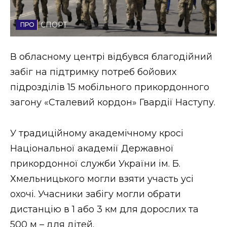
Стиль життя
СПОРТ
Втрачений Ужгород
В обласному центрі відбувся благодійний
Втрачений Ужгород (відеоверсія)
забіг на підтримку потреб бойових
підрозділів 15 мобільного прикордонного
загону «Сталевий кордон» Гвардії Наступу.
ЗАКАРПАТСЬКІ НОВИНИ
У традиційному академічному кросі
Національної академії Державної
НОВИНИ ЗАХІДНОЇ УКРАЇНИ
прикордонної служби України ім. Б.
Хмельницького могли взяти участь усі
ФОТО
охочі. Учасники забігу могли обрати
дистанцію в 1 або 3 км для дорослих та
500 м – для дітей.