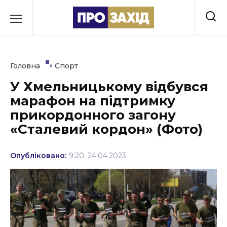
Перейти
до
РУБРИКИ
вмісту
Економіка
»
Головна
Спорт
Здоров’я
У Хмельницькому відбувся
марафон на підтримку
Культура
прикордонного загону
Освіта
«Сталевий кордон» (Фото)
Події
Опубліковано:
9:20, 24.04.2023
Політика
Соціум
Спорт