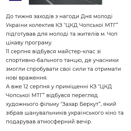
Стиль життя
До тижня заходів з нагоди Дня молоді
Втрачений Ужгород
України колектив КЗ “ЦКД Чопської МТГ”
Втрачений Ужгород (відеоверсія)
підготував для молоді та жителів м. Чоп
цікаву програму.
11 серпня відбувся майстер-клас зі
спортивно-бального танцю, де учасники
ЗАКАРПАТСЬКІ НОВИНИ
змогли спробувати свої сили та отримати
нові враження.
НОВИНИ ЗАХІДНОЇ УКРАЇНИ
А вже 12 серпня у приміщенні КЗ “ЦКД
Чопської МТГ” відбувся перегляд
художнього фільму “Захар Беркут”, який
ФОТО
зібрав шанувальників українського кіно та
подарував атмосферний вечір.