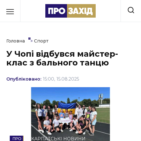
Перейти
до
РУБРИКИ
вмісту
Економіка
»
Головна
Спорт
Здоров’я
У Чопі відбувся майстер-
клас з бального танцю
Культура
Освіта
Опубліковано:
15:00, 15.08.2025
Події
Політика
Соціум
Спорт
ЗАКАРПАТСЬКІ НОВИНИ