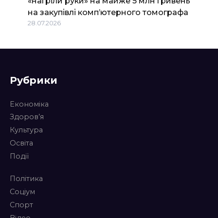
«нагріли руки» на майже 5 млн гривень
на закупівлі комп’ютерного томографа
28.07.2026
Рубрики
Економіка
Здоров’я
Культура
Освіта
Події
Політика
Соціум
Спорт
Відео