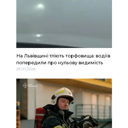
На Львівщині тліють торфовища: водіїв
попередили про нульову видимість
29.07.2026