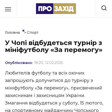
Перейти
до
РУБРИКИ
вмісту
Економіка
»
Головна
Спорт
Здоров’я
У Чопі відбудеться турнір з
мініфутболу «За перемогу»
Культура
Освіта
Опубліковано:
18:20, 12.02.2025
Події
Любителів футболу та всіх охочих
запрошують долучитися до турніру з
Політика
мініфутболу «За перемогу», присвячений
Соціум
захисникам і захисницям України.
Змагання відбудеться у суботу, 15 лютого,
Спорт
на спортивному майданчику Чопського