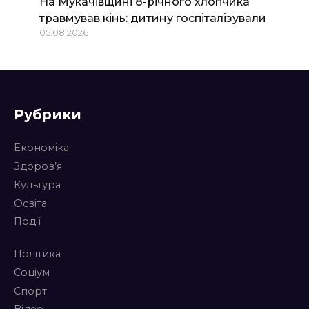
На Мукачівщині 8-річного хлопчика
травмував кінь: дитину госпіталізували
05.08.2026
Рубрики
Економіка
Здоров’я
Культура
Освіта
Події
Політика
Соціум
Спорт