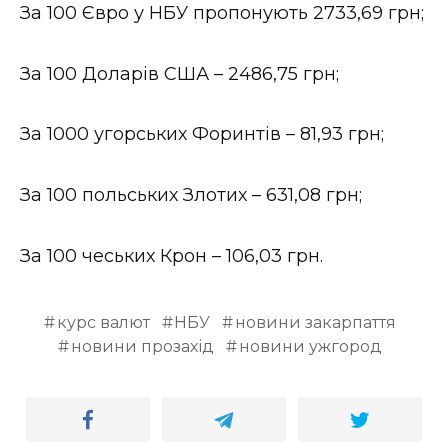
За 100 Євро у НБУ пропонують 2733,69 грн;
Стиль життя
Втрачений Ужгород
За 100 Доларів США – 2486,75 грн;
Втрачений Ужгород (відеоверсія)
За 1000 угорських Форинтів – 81,93 грн;
За 100 польських Злотих – 631,08 грн;
ЗАКАРПАТСЬКІ НОВИНИ
За 100 чеських Крон – 106,03 грн.
НОВИНИ ЗАХІДНОЇ УКРАЇНИ
курс валют
НБУ
новини закарпаття
новини прозахід
новини ужгород
ФОТО