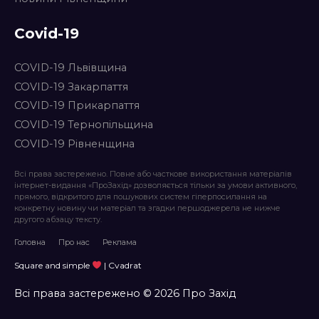
Covid-19
COVID-19 Львівщина
COVID-19 Закарпаття
COVID-19 Прикарпаття
COVID-19 Тернопільщина
COVID-19 Рівненщина
Всі права застережено. Повне або часткове використання матеріалів
інтернет-видання «ПроЗахід» дозволяється тільки за умови активного,
прямого, відкритого для пошукових систем гіперпосилання на
конкретну новину чи матеріал та згадки першоджерела не нижче
другого абзацу тексту.
Головна
Про нас
Реклама
Square and simple
| Cvadrat
Всі права застережено © 2026 Про Захід