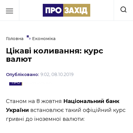
Перейти
до
РУБРИКИ
вмісту
Економіка
»
Головна
Економіка
Здоров’я
Цікаві коливання: курс
валют
Культура
Освіта
Опубліковано:
9:02, 08.10.2019
ЕКОНОМІКА
Події
Політика
Станом на 8 жовтня
Національний банк
України
встановлює такий офіційний курс
Соціум
гривні до іноземної валюти:
Спорт