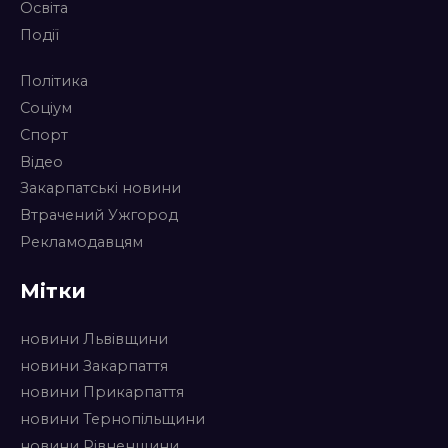
Освіта
Події
Політика
Соціум
Спорт
Відео
Закарпатські новини
Втрачений Ужгород
Рекламодавцям
Мітки
новини Львівщини
новини Закарпаття
новини Прикарпаття
новини Тернопільщини
новини Рівненщини