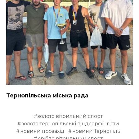
Тернопільська міська рада
золото вітрильний спорт
золото тернопільські віндсерфінгісти
новини прозахід
новини Тернопіль
срібло вітрильний спорт