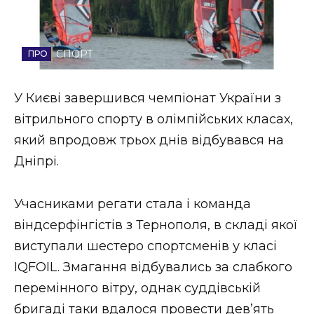
Стиль життя
Втрачений Ужгород
СПОРТ
Втрачений Ужгород (відеоверсія)
У Києві завершився чемпіонат України з
вітрильного спорту в олімпійських класах,
який впродовж трьох днів відбувався на
ЗАКАРПАТСЬКІ НОВИНИ
Дніпрі.
Учасниками регати стала і команда
НОВИНИ ЗАХІДНОЇ УКРАЇНИ
віндсерфінгістів з Тернополя, в складі якої
виступали шестеро спортсменів у класі
ФОТО
IQFOIL. Змагання відбувались за слабкого
перемінного вітру, однак суддівській
бригаді таки вдалося провести дев’ять