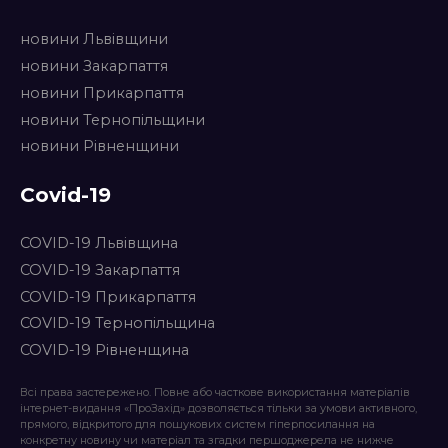
новини Львівщини
новини Закарпаття
новини Прикарпаття
новини Тернопільщини
новини Рівненщини
Covid-19
COVID-19 Львівщина
COVID-19 Закарпаття
COVID-19 Прикарпаття
COVID-19 Тернопільщина
COVID-19 Рівненщина
Всі права застережено. Повне або часткове використання матеріалів
інтернет-видання «ПроЗахід» дозволяється тільки за умови активного,
прямого, відкритого для пошукових систем гіперпосилання на
конкретну новину чи матеріал та згадки першоджерела не нижче