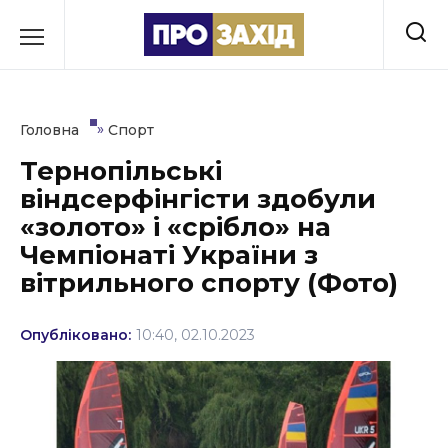
Перейти
до
РУБРИКИ
вмісту
Економіка
»
Головна
Спорт
Здоров’я
Тернопільські
віндсерфінгісти здобули
Культура
«золото» і «срібло» на
Освіта
Чемпіонаті України з
вітрильного спорту (Фото)
Події
Політика
Опубліковано:
10:40, 02.10.2023
Соціум
Спорт