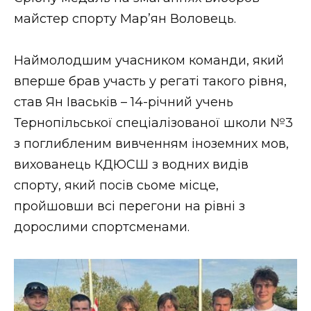
майстер спорту Мар’ян Воловець.
Наймолодшим учасником команди, який
вперше брав участь у регаті такого рівня,
став Ян Іваськів – 14-річний учень
Тернопільської спеціалізованої школи №3
з поглибленим вивченням іноземних мов,
вихованець КДЮСШ з водних видів
спорту, який посів сьоме місце,
пройшовши всі перегони на рівні з
дорослими спортсменами.