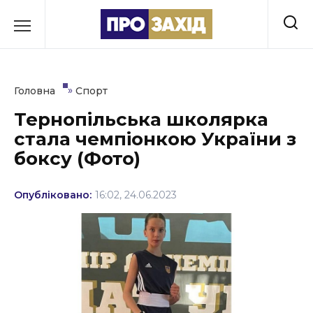
Перейти
до
РУБРИКИ
вмісту
Економіка
»
Головна
Спорт
Здоров’я
Тернопільська школярка
стала чемпіонкою України з
Культура
боксу (Фото)
Освіта
Опубліковано:
16:02, 24.06.2023
Події
Політика
Соціум
Спорт