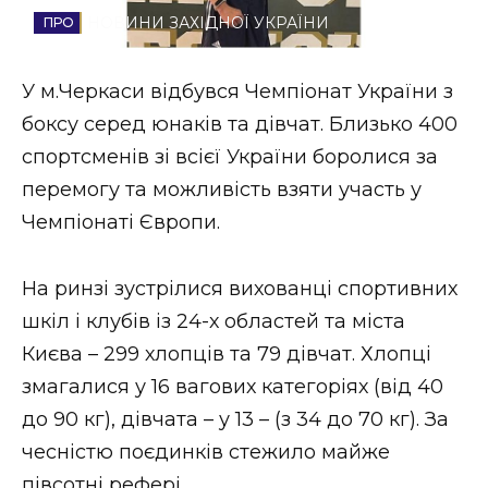
НОВИНИ ЗАХІДНОЇ УКРАЇНИ
Стиль життя
Втрачений Ужгород
У м.Черкаси відбувся Чемпіонат України з
боксу серед юнаків та дівчат. Близько 400
Втрачений Ужгород (відеоверсія)
спортсменів зі всієї України боролися за
перемогу та можливість взяти участь у
Чемпіонаті Європи.
ЗАКАРПАТСЬКІ НОВИНИ
На ринзі зустрілися вихованці спортивних
шкіл і клубів із 24-х областей та міста
НОВИНИ ЗАХІДНОЇ УКРАЇНИ
Києва – 299 хлопців та 79 дівчат. Хлопці
змагалися у 16 вагових категоріях (від 40
ФОТО
до 90 кг), дівчата – у 13 – (з 34 до 70 кг). За
чесністю поєдинків стежило майже
півсотні рефері.