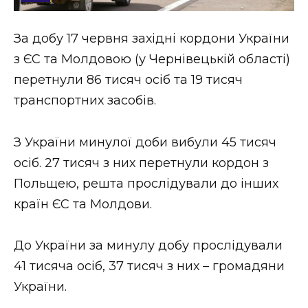
Стиль життя
За добу 17 червня західні кордони України
Втрачений Ужгород
з ЄС та Молдовою (у Чернівецькій області)
Втрачений Ужгород (відеоверсія)
перетнули 86 тисяч осіб та 19 тисяч
транспортних засобів.
З України минулої доби вибули 45 тисяч
ЗАКАРПАТСЬКІ НОВИНИ
осіб. 27 тисяч з них перетнули кордон з
Польщею, решта прослідували до інших
НОВИНИ ЗАХІДНОЇ УКРАЇНИ
країн ЄС та Молдови.
До України за минулу добу прослідували
ФОТО
41 тисяча осіб, 37 тисяч з них – громадяни
України.