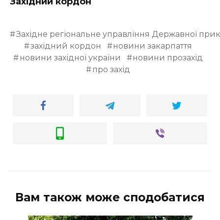
Західний кордон
Західне регіональне управління Державної при
західний кордон
новини закарпаття
новини західної україни
новини прозахід
про захід
Вам також може сподобатися