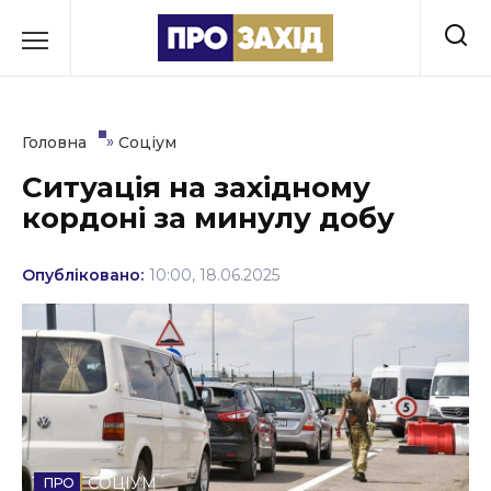
Перейти
до
РУБРИКИ
вмісту
Економіка
»
Головна
Соціум
Здоров’я
Ситуація на західному
кордоні за минулу добу
Культура
Освіта
Опубліковано:
10:00, 18.06.2025
Події
Політика
Соціум
Спорт
СОЦІУМ