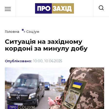
Перейти
до
РУБРИКИ
вмісту
Економіка
»
Головна
Соціум
Здоров’я
Ситуація на західному
кордоні за минулу добу
Культура
Освіта
Опубліковано:
10:00, 10.06.2025
Події
Політика
Соціум
Спорт
СОЦІУМ