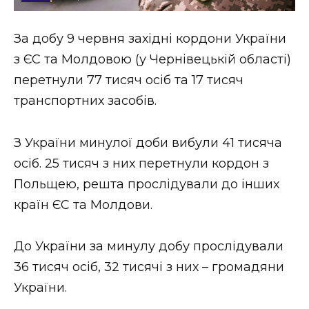
Стиль життя
За добу 9 червня західні кордони України
Втрачений Ужгород
з ЄС та Молдовою (у Чернівецькій області)
Втрачений Ужгород (відеоверсія)
перетнули 77 тисяч осіб та 17 тисяч
транспортних засобів.
З України минулої доби вибули 41 тисяча
ЗАКАРПАТСЬКІ НОВИНИ
осіб. 25 тисяч з них перетнули кордон з
Польщею, решта прослідували до інших
НОВИНИ ЗАХІДНОЇ УКРАЇНИ
країн ЄС та Молдови.
До України за минулу добу прослідували
ФОТО
36 тисяч осіб, 32 тисячі з них – громадяни
України.