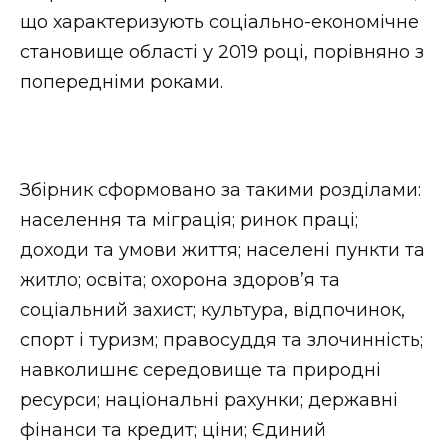
що характеризують соціально-економічне
Стиль життя
становище області у 2019 році, порівняно з
Втрачений Ужгород
попередніми роками.
Втрачений Ужгород (відеоверсія)
Збірник сформовано за такими розділами:
ЗАКАРПАТСЬКІ НОВИНИ
населення та міграція; ринок праці;
доходи та умови життя; населені пункти та
житло; освіта; охорона здоров’я та
НОВИНИ ЗАХІДНОЇ УКРАЇНИ
соціальний захист; культура, відпочинок,
спорт і туризм; правосуддя та злочинність;
навколишнє середовище та природні
ФОТО
ресурси; національні рахунки; державні
фінанси та кредит; ціни; Єдиний