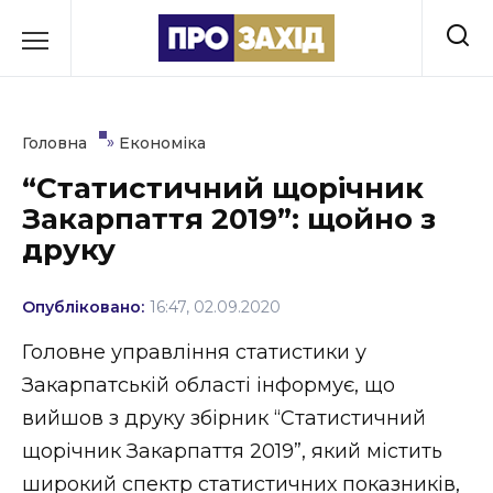
Перейти
до
РУБРИКИ
вмісту
Економіка
»
Головна
Економіка
Здоров’я
“Статистичний щорічник
Закарпаття 2019”: щойно з
Культура
друку
Освіта
Опубліковано:
16:47, 02.09.2020
Події
Головне управління статистики у
Політика
Закарпатській області інформує, що
вийшов з друку збірник “Статистичний
Соціум
щорічник Закарпаття 2019”, який містить
Спорт
широкий спектр статистичних показників,