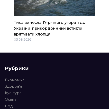
Тиса винесла 17-річного угорця до
України: прикордонники встигли
врятувати хлопця
05.08.2026
Рубрики
Економіка
Здоров’я
Культура
Освіта
Події