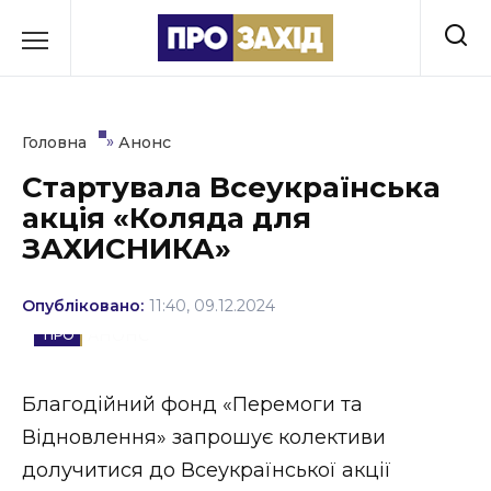
Перейти
до
РУБРИКИ
вмісту
Економіка
»
Головна
Анонс
Здоров’я
Стартувала Всеукраїнська
акція «Коляда для
Культура
ЗАХИСНИКА»
Освіта
Опубліковано:
11:40, 09.12.2024
Події
АНОНС
Політика
Благодійний фонд «Перемоги та
Соціум
Відновлення» запрошує колективи
Спорт
долучитися до Всеукраїнської акції