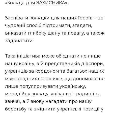
«Коляда для ЗАХИСНИКА».
Стиль життя
Втрачений Ужгород
Заспівати колядки для наших Героїв – це
чудовий спосіб підтримати, згадати,
Втрачений Ужгород (відеоверсія)
виказати глибоку шану та повагу, а також
задонатити!
ЗАКАРПАТСЬКІ НОВИНИ
Така ініціатива може об’єднати не лише
нашу країну, а й представників діаспори,
українців за кордоном та багатьох наших
НОВИНИ ЗАХІДНОЇ УКРАЇНИ
міжнародних союзників, що допоможе не
лише популяризувати українську,
мелодійну коляду, унікальні традиції та
ФОТО
звичаї, а й знову нагадати про нашу
боротьбу та зміцнити українські позиції у