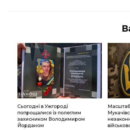
В
Сьогодні в Ужгороді
Масштабн
попрощалися із полеглим
Мукачівс
захисником Володимиром
незаконн
Йорданом
військов