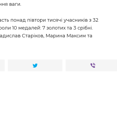
ння ваги.
асть понад півтори тисячі учасників з 32
ли 10 медалей: 7 золотих та 3 срібні.
ладислав Старіков, Марина Максим та