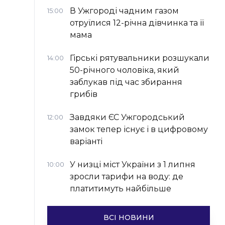
В Ужгороді чадним газом
15:00
отруїлися 12-річна дівчинка та її
мама
Гірські рятувальники розшукали
14:00
50-річного чоловіка, який
заблукав під час збирання
грибів
Завдяки ЄС Ужгородський
12:00
замок тепер існує і в цифровому
варіанті
У низці міст України з 1 липня
10:00
зросли тарифи на воду: де
платитимуть найбільше
ВСІ НОВИНИ