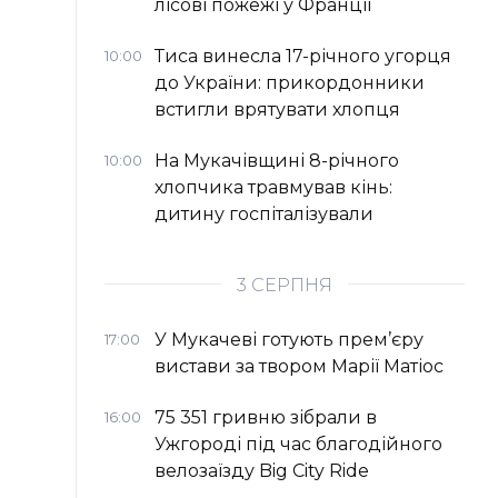
лісові пожежі у Франції
Тиса винесла 17-річного угорця
10:00
до України: прикордонники
встигли врятувати хлопця
На Мукачівщині 8-річного
10:00
хлопчика травмував кінь:
дитину госпіталізували
3 СЕРПНЯ
У Мукачеві готують прем’єру
17:00
вистави за твором Марії Матіос
75 351 гривню зібрали в
16:00
Ужгороді під час благодійного
велозаїзду Big Сity Ride