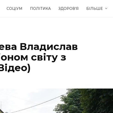
СОЦІУМ
ПОЛІТИКА
ЗДОРОВ’Я
БІЛЬШЕ
Культура
Освіта
ева Владислав
Спорт
Стиль житт
оном світу з
Відео)