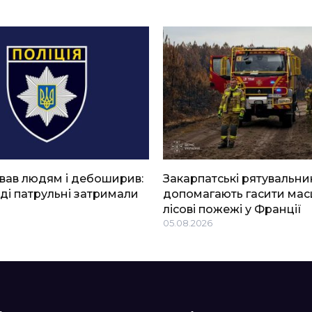
вав людям і дебоширив:
Закарпатські рятувальни
ді патрульні затримали
допомагають гасити мас
лісові пожежі у Франції
05.08.2026