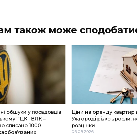
ам також може сподобати
і обшуки у посадовців
Ціни на оренду квартир 
ькому ТЦК і ВЛК –
Ужгороді різко зросли: н
о списано 1000
розцінки
озобов’язаних
06.08.2026