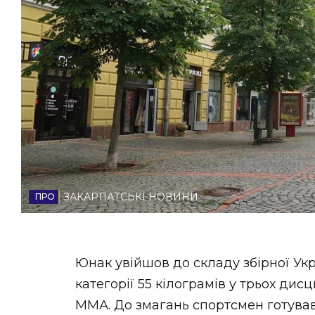
НОВИНИ ЗАХІДНОЇ УКРАЇНИ
ФОТО
ВІДЕО
ЗАКАРПАТСЬКІ НОВИНИ
Юнак увійшов до складу збірної Укр
категорії 55 кілограмів у трьох дисци
ММА. До змагань спортсмен готува