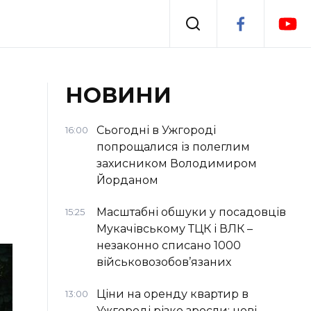
Події
НОВИНИ
я
Втрачений Ужгород
Сьогодні в Ужгороді
16:00
попрощалися із полеглим
захисником Володимиром
Йорданом
Масштабні обшуки у посадовців
15:25
Мукачівському ТЦК і ВЛК –
незаконно списано 1000
військовозобов’язаних
Ціни на оренду квартир в
13:00
Ужгороді різко зросли: нові