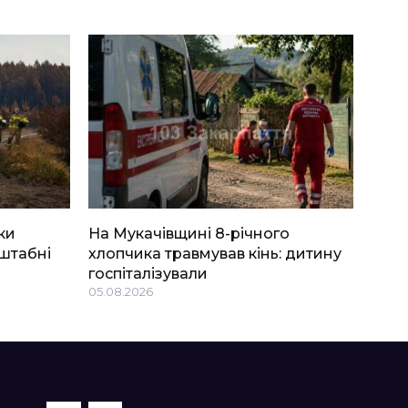
ки
На Мукачівщині 8-річного
штабні
хлопчика травмував кінь: дитину
госпіталізували
05.08.2026