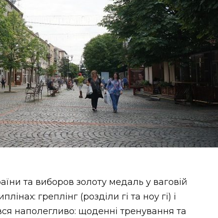
аїни та виборов золоту медаль у ваговій
плінах: греплінг (розділи гі та ноу гі) і
вся наполегливо: щоденні тренування та