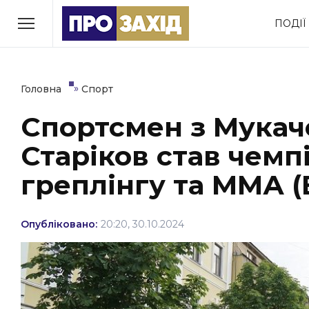
Перейти
ПОДІЇ
до
РУБРИКИ
вмісту
Економіка
Здоров’я
»
Головна
Спорт
Спортсмен з Мукач
Політика
Соціум
Старіков став чемпі
Втрачений Ужгород
(відеоверсія)
греплінгу та ММА (
Опубліковано:
20:20, 30.10.2024
ЗАКАРПАТСЬКІ НОВИНИ