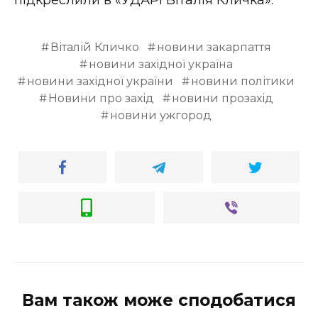
підкреслили в «УДАРі Віталія Кличка».
Віталій Кличко
новини закарпаття
новини західної україна
новини західної україни
новини політики
Новини про захід
новини прозахід
новини ужгород
Вам також може сподобатися