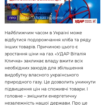
Стиль життя
Втрачений Ужгород
ЗАКАРПАТСЬКІ НОВИНИ
Втрачений Ужгород (відеоверсія)
Найближчим часом в Україні може
відбутися подорожчання хліба та ряду
інших товарів. Причиною цього є
ЗАКАРПАТСЬКІ НОВИНИ
зростання ціни на газ. «УДАР Віталія
Кличка» закликає владу вжити всіх
необхідних заходів для збільшення
НОВИНИ ЗАХІДНОЇ УКРАЇНИ
видобутку власного українського
природного газу. Це дозволить уникнути
ФОТО
підвищення цін на споживчі товари. І
головне – зміцнити енергетичну
незалежність нашої держави. Про це