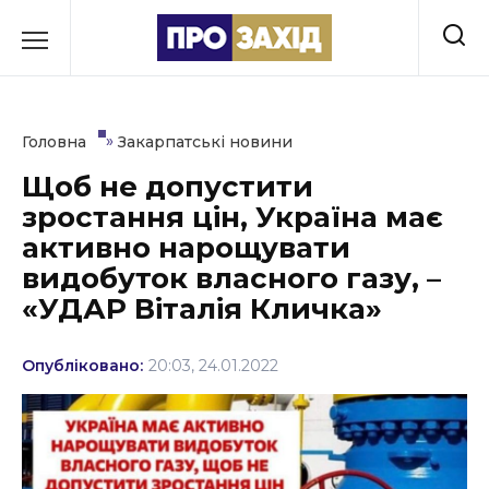
Перейти
до
РУБРИКИ
вмісту
Економіка
»
Головна
Закарпатські новини
Здоров’я
Щоб не допустити
зростання цін, Україна має
Культура
активно нарощувати
Освіта
видобуток власного газу, –
«УДАР Віталія Кличка»
Події
Політика
Опубліковано:
20:03, 24.01.2022
Соціум
Спорт