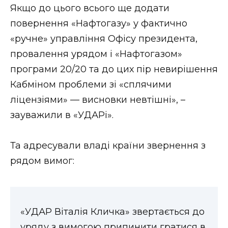
Якщо до цього всього ще додати
повернення «Нафтогазу» у фактично
«ручне» управління Офісу президента,
провалення урядом і «Нафтогазом»
програми 20/20 та до цих пір невирішення
Кабміном проблеми зі «сплячими
ліцензіями» — висновки невтішні», –
зауважили в «УДАРі».
Та адресували владі країни звернення з
рядом вимог:
«УДАР Віталія Кличка» звертається до
уряду з вимогою припинити гратися в