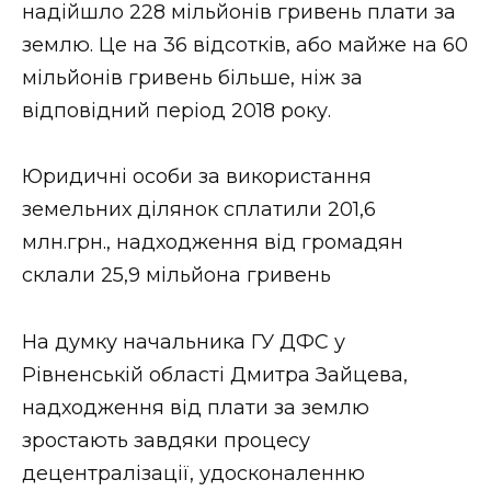
надійшло 228 мільйонів гривень плати за
Стиль життя
землю. Це на 36 відсотків, або майже на 60
Втрачений Ужгород
мільйонів гривень більше, ніж за
відповідний період 2018 року.
Втрачений Ужгород (відеоверсія)
Юридичні особи за використання
земельних ділянок сплатили 201,6
ЗАКАРПАТСЬКІ НОВИНИ
млн.грн., надходження від громадян
склали 25,9 мільйона гривень
НОВИНИ ЗАХІДНОЇ УКРАЇНИ
На думку начальника ГУ ДФС у
Рівненській області Дмитра Зайцева,
надходження від плати за землю
ФОТО
зростають завдяки процесу
децентралізації, удосконаленню