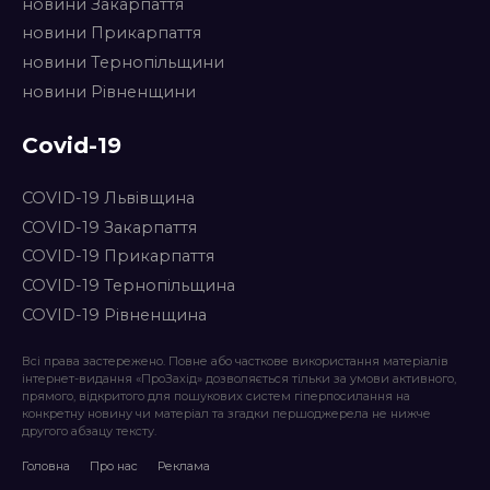
новини Закарпаття
новини Прикарпаття
новини Тернопільщини
новини Рівненщини
Covid-19
COVID-19 Львівщина
COVID-19 Закарпаття
COVID-19 Прикарпаття
COVID-19 Тернопільщина
COVID-19 Рівненщина
Всі права застережено. Повне або часткове використання матеріалів
інтернет-видання «ПроЗахід» дозволяється тільки за умови активного,
прямого, відкритого для пошукових систем гіперпосилання на
конкретну новину чи матеріал та згадки першоджерела не нижче
другого абзацу тексту.
Головна
Про нас
Реклама