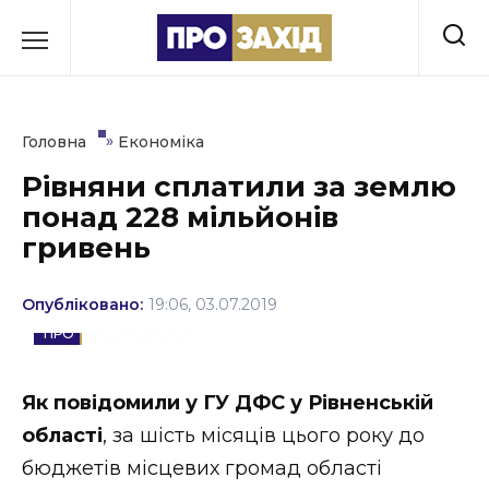
Перейти
до
РУБРИКИ
вмісту
Економіка
»
Головна
Економіка
Здоров’я
Рівняни сплатили за землю
понад 228 мільйонів
Культура
гривень
Освіта
Опубліковано:
19:06, 03.07.2019
Події
ЕКОНОМІКА
Політика
Як повідомили у ГУ ДФС у Рівненській
Соціум
області
, за шість місяців цього року до
Спорт
бюджетів місцевих громад області