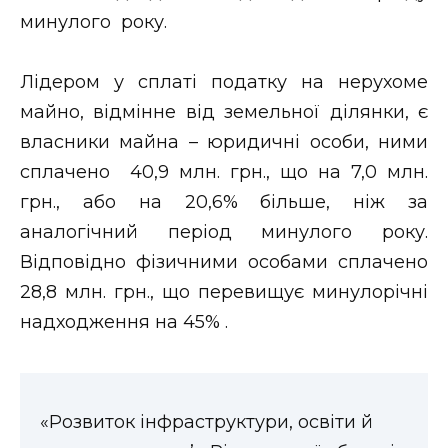
минулого року.
Стиль життя
Втрачений Ужгород
Лідером у сплаті податку на нерухоме
майно, відмінне від земельної ділянки, є
Втрачений Ужгород (відеоверсія)
власники майна – юридичні особи, ними
сплачено 40,9 млн. грн., що на 7,0 млн.
грн., або на 20,6% більше, ніж за
ЗАКАРПАТСЬКІ НОВИНИ
аналогічний період минулого року.
Відповідно фізичними особами сплачено
28,8 млн. грн., що перевищує минулорічні
НОВИНИ ЗАХІДНОЇ УКРАЇНИ
надходження на 45% .
ФОТО
«Розвиток інфраструктури, освіти й