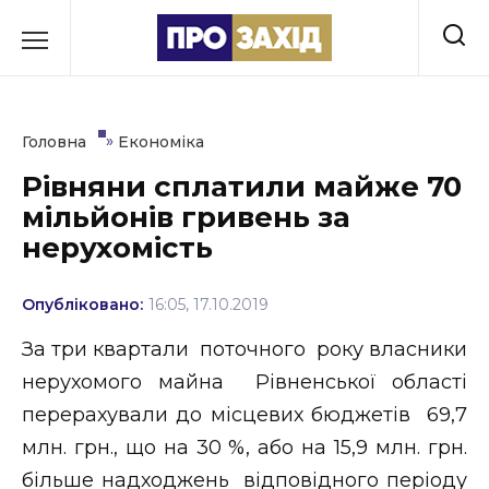
Перейти
до
РУБРИКИ
вмісту
Економіка
»
Головна
Економіка
Здоров’я
Рівняни сплатили майже 70
мільйонів гривень за
Культура
нерухомість
Освіта
Опубліковано:
16:05, 17.10.2019
Події
За три квартали поточного року власники
Політика
нерухомого майна Рівненської області
перерахували до місцевих бюджетів 69,7
Соціум
млн. грн., що на 30 %, або на 15,9 млн. грн.
Спорт
більше надходжень відповідного періоду