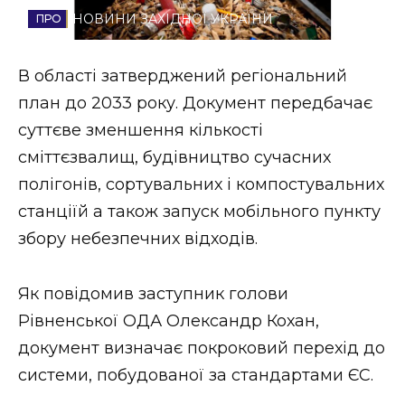
НОВИНИ ЗАХІДНОЇ УКРАЇНИ
Стиль життя
Втрачений Ужгород
В області затверджений регіональний
план до 2033 року. Документ передбачає
Втрачений Ужгород (відеоверсія)
суттєве зменшення кількості
сміттєзвалищ, будівництво сучасних
полігонів, сортувальних і компостувальних
ЗАКАРПАТСЬКІ НОВИНИ
станціїй а також запуск мобільного пункту
збору небезпечних відходів.
НОВИНИ ЗАХІДНОЇ УКРАЇНИ
Як повідомив заступник голови
Рівненської ОДА Олександр Кохан,
ФОТО
документ визначає покроковий перехід до
системи, побудованої за стандартами ЄС.