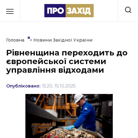
Перейти
до
РУБРИКИ
вмісту
Економіка
»
Головна
Новини Західної України
Здоров’я
Рівненщина переходить до
європейської системи
Культура
управління відходами
Освіта
Опубліковано:
15:20, 15.10.2025
Події
Політика
Соціум
Спорт