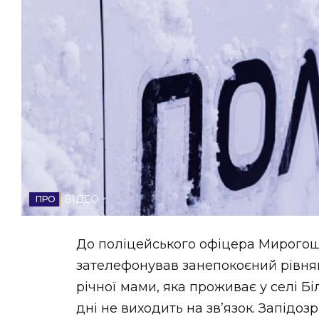
НОВИНИ ЗАХІДНОЇ УКРАЇНИ
ФОТО
ВІДЕО
ВІДЕО
До поліцейського офіцера Мирогощ
зателефонував занепокоєний рівнян
річної мами, яка проживає у селі Б
дні не виходить на зв’язок. Запідо