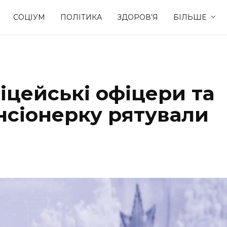
СОЦІУМ
ПОЛІТИКА
ЗДОРОВ’Я
БІЛЬШЕ
Культура
Освіта
іцейські офіцери та
Спорт
Стиль житт
нсіонерку рятували