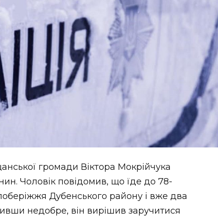
анської громади Віктора Мокрійчука
ин. Чоловік повідомив, що їде до 78-
ілоберіжжя Дубенського району і вже два
зривши недобре, він вирішив заручитися