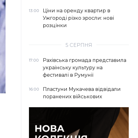
Ціни на оренду квартир в
13:00
Ужгороді різко зросли: нові
розцінки
5 СЕРПНЯ
Рахівська громада представила
17:00
українську культуру на
фестивалі в Румунії
Пластуни Мукачева відвідали
16:00
поранених військових