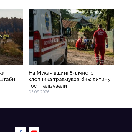
ки
На Мукачівщині 8-річного
штабні
хлопчика травмував кінь: дитину
госпіталізували
05.08.2026