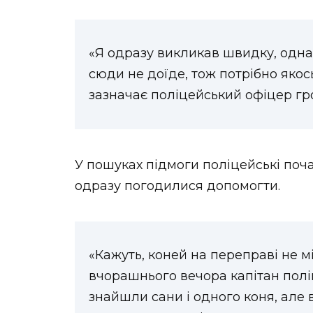
«Я одразу викликав швидку, одна
сюди не доїде, тож потрібно якос
зазначає поліцейський офіцер гр
У пошуках підмоги поліцейські поч
одразу погодилися допомогти.
«Кажуть, коней на переправі не мі
вчорашнього вечора капітан полі
знайшли сани і одного коня, але в