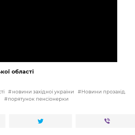
ької області
ті
новини західної україни
Новини прозахід.
и
порятунок пенсіонерки