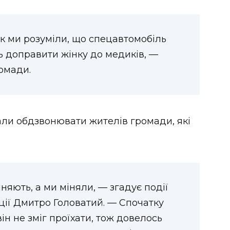
к ми розуміли, що спецавтомобіль
ь доправити жінку до медиків, —
омади.
али обдзвонювати жителів громади, які
няють, а ми міняли, — згадує події
ції Дмитро Головатий. — Спочатку
ін не зміг проїхати, тож довелось