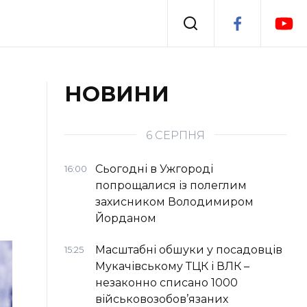
Події
НОВИНИ
я
Втрачений Ужгород
6 СЕРПНЯ
Сьогодні в Ужгороді
16:00
попрощалися із полеглим
захисником Володимиром
Йорданом
Масштабні обшуки у посадовців
15:25
Мукачівському ТЦК і ВЛК –
незаконно списано 1000
військовозобов’язаних