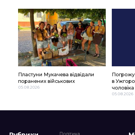
Пластуни Мукачева відвідали
Погрожу
поранених військових
в Ужгоро
05.08.2026
чоловіка
05.08.2026
Рубрики
М
Політика