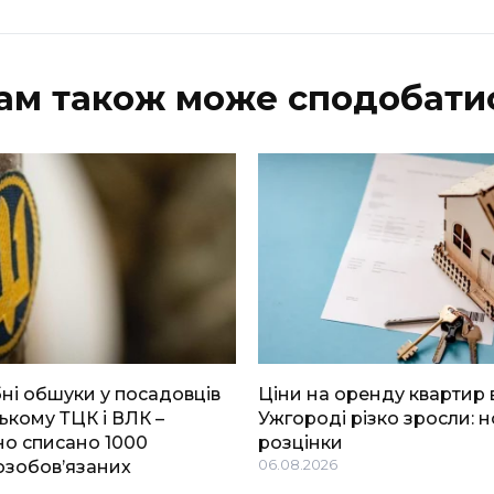
ам також може сподобати
і обшуки у посадовців
Ціни на оренду квартир 
ькому ТЦК і ВЛК –
Ужгороді різко зросли: н
о списано 1000
розцінки
озобов’язаних
06.08.2026