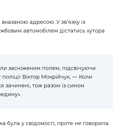
вказаною адресою. У зв’язку із
бовим автомобілем дістатись хутора
ли засніженим полем, підсвічуючи
 поліції Віктор Мокрійчук, — Коли
я зачинені, тож разом із сином
редину».
а була у свідомості, проте не говорила.