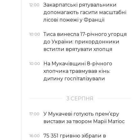
Закарпатські рятувальники
12:00
допомагають гасити масштабні
лісові пожежі у Франції
Тиса винесла 17-річного угорця
10:00
до України: прикордонники
встигли врятувати хлопця
На Мукачівщині 8-річного
10:00
хлопчика травмував кінь:
дитину госпіталізували
3 СЕРПНЯ
У Мукачеві готують прем’єру
17:00
вистави за твором Марії Матіос
75 351 гривню зібрали в
16:00