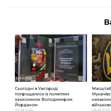
В
Сьогодні в Ужгороді
Масштабн
попрощалися із полеглим
Мукачівс
захисником Володимиром
незаконн
Йорданом
військов
06.08.2026
06.08.2026