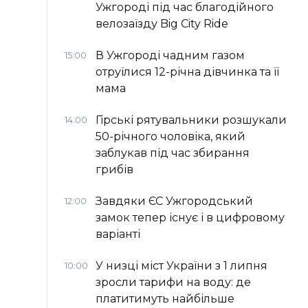
Ужгороді під час благодійного
велозаїзду Big Сity Ride
В Ужгороді чадним газом
15:00
отруїлися 12-річна дівчинка та її
мама
Гірські рятувальники розшукали
14:00
50-річного чоловіка, який
заблукав під час збирання
грибів
Завдяки ЄС Ужгородський
12:00
замок тепер існує і в цифровому
варіанті
У низці міст України з 1 липня
10:00
зросли тарифи на воду: де
платитимуть найбільше