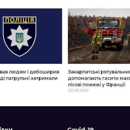
вав людям і дебоширив:
Закарпатські рятувальни
ді патрульні затримали
допомагають гасити мас
лісові пожежі у Франції
05.08.2026
ітки
Covid-19