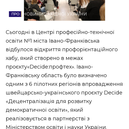
Стиль життя
НОВИНИ ЗАХІДНОЇ УКРАЇНИ
Втрачений Ужгород
Сьогодні в Центрі професійно-технічної
Втрачений Ужгород (відеоверсія)
освіти №1 міста Івано-Франківська
відбулося відкриття профорієнтаційного
хабу, який створено в межах
ЗАКАРПАТСЬКІ НОВИНИ
проєкту«Decide:профтех». Івано-
Франківську область було визначено
одним з 6 пілотних регіонів впровадження
НОВИНИ ЗАХІДНОЇ УКРАЇНИ
швейцарсько-українського проєкту Decide
«Децентралізація для розвитку
ФОТО
демократичної освіти», який
реалізовується в партнерстві з
Міністерством освіти і науки України.