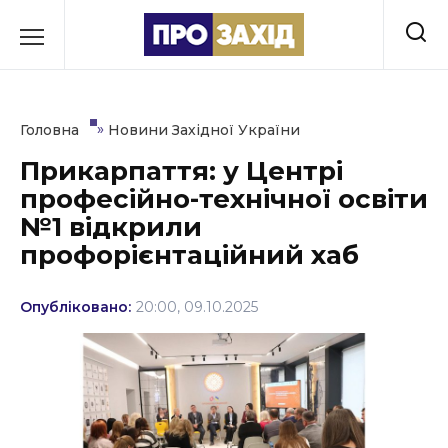
Перейти
до
РУБРИКИ
вмісту
Економіка
»
Головна
Новини Західної України
Здоров’я
Прикарпаття: у Центрі
професійно-технічної освіти
Культура
№1 відкрили
Освіта
профорієнтаційний хаб
Події
Опубліковано:
20:00, 09.10.2025
Політика
Соціум
Спорт