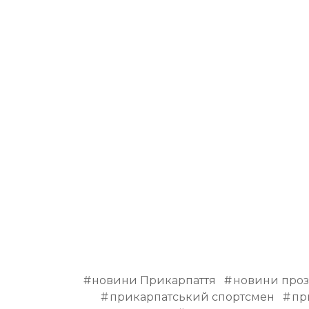
новини Прикарпаття
новини проз
прикарпатський спортсмен
пр