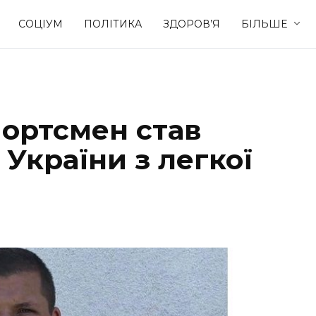
СОЦІУМ
ПОЛІТИКА
ЗДОРОВ’Я
БІЛЬШЕ
Культура
Освіта
ортсмен став
Спорт
Стиль житт
України з легкої