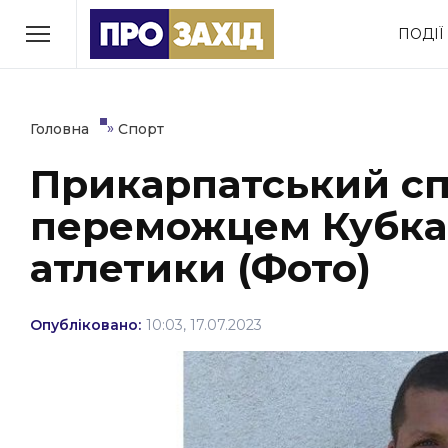
Перейти
ПОДІЇ
до
РУБРИКИ
вмісту
Економіка
Здоров’я
»
Головна
Спорт
Прикарпатський сп
Політика
Соціум
переможцем Кубка 
Втрачений Ужгород
(відеоверсія)
атлетики (Фото)
Опубліковано:
10:03, 17.07.2023
ЗАКАРПАТСЬКІ НОВИНИ