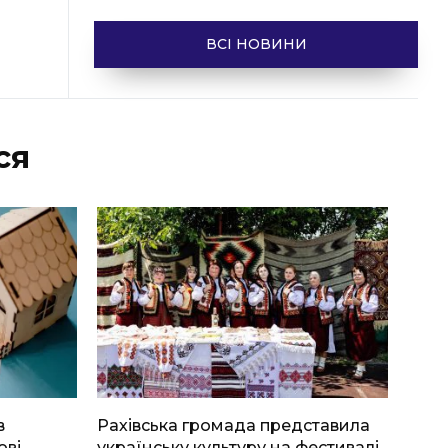
ВСІ НОВИНИ
ся
в
Рахівська громада представила
ові
українську культуру на фестивалі