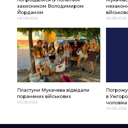
захисником Володимиром
незаконн
Йорданом
військов
06.08.2026
06.08.2026
Пластуни Мукачева відвідали
Погрожу
поранених військових
в Ужгоро
05.08.2026
чоловіка
05.08.2026