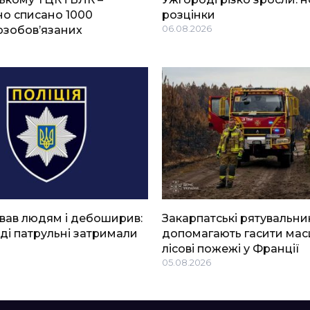
о списано 1000
розцінки
озобов’язаних
06.08.2026
вав людям і дебоширив:
Закарпатські рятувальни
ді патрульні затримали
допомагають гасити мас
лісові пожежі у Франції
05.08.2026