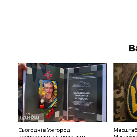
В
Сьогодні в Ужгороді
Масштабн
попрощалися із полеглим
Мукачівс