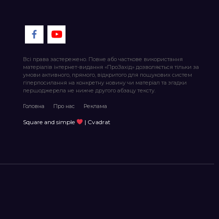
Всі права застережено. Повне або часткове використання
матеріалів інтернет-видання «ПроЗахід» дозволяється тільки за
умови активного, прямого, відкритого для пошукових систем
гіперпосилання на конкретну новину чи матеріал та згадки
першоджерела не нижче другого абзацу тексту.
Головна
Про нас
Реклама
Square and simple
| Cvadrat