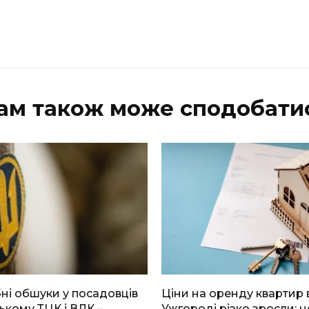
ам також може сподобати
і обшуки у посадовців
Ціни на оренду квартир 
ькому ТЦК і ВЛК –
Ужгороді різко зросли: н