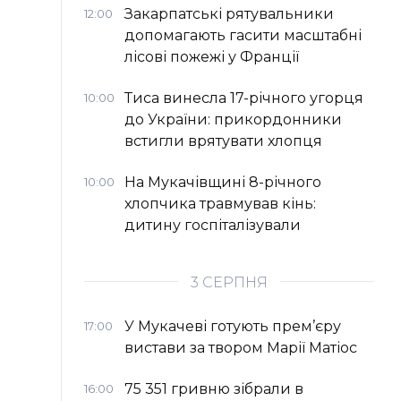
Закарпатські рятувальники
12:00
допомагають гасити масштабні
лісові пожежі у Франції
Тиса винесла 17-річного угорця
10:00
до України: прикордонники
встигли врятувати хлопця
На Мукачівщині 8-річного
10:00
хлопчика травмував кінь:
дитину госпіталізували
3 СЕРПНЯ
У Мукачеві готують прем’єру
17:00
вистави за твором Марії Матіос
75 351 гривню зібрали в
16:00