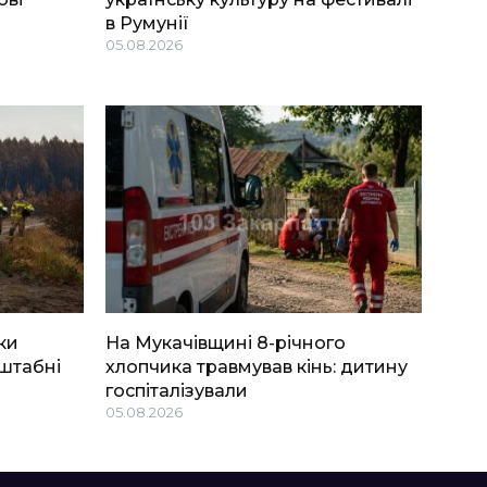
в Румунії
05.08.2026
ки
На Мукачівщині 8-річного
штабні
хлопчика травмував кінь: дитину
госпіталізували
05.08.2026