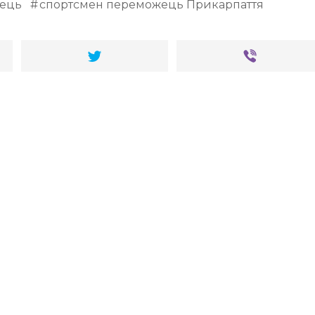
жець
спортсмен переможець Прикарпаття