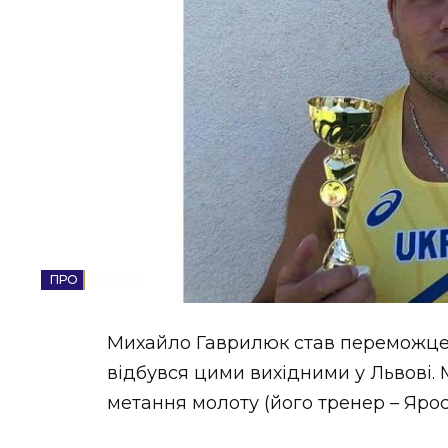
НОВИНИ ЗАХІДНОЇ УКРАЇНИ
ФОТО
ВІДЕО
СПОРТ
Михайло Гаврилюк став переможцем 
відбувся цими вихідними у Львові. 
метання молоту (його тренер – Яро