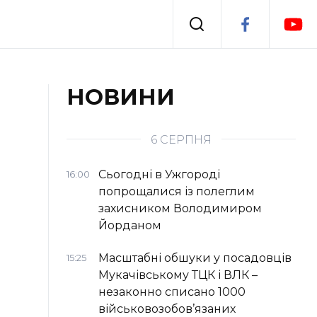
Події
НОВИНИ
я
Втрачений Ужгород
6 СЕРПНЯ
Сьогодні в Ужгороді
16:00
попрощалися із полеглим
захисником Володимиром
Йорданом
Масштабні обшуки у посадовців
15:25
Мукачівському ТЦК і ВЛК –
незаконно списано 1000
військовозобов’язаних