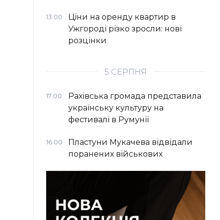
Ціни на оренду квартир в
13:00
Ужгороді різко зросли: нові
розцінки
5 СЕРПНЯ
Рахівська громада представила
17:00
українську культуру на
фестивалі в Румунії
Пластуни Мукачева відвідали
16:00
поранених військових