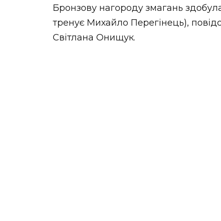
Бронзову нагороду змагань здобула 
тренує Михайло Перегінець), повід
Світлана Онищук.