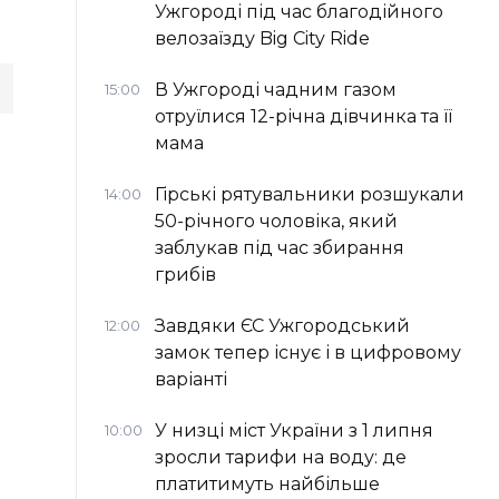
Ужгороді під час благодійного
велозаїзду Big Сity Ride
В Ужгороді чадним газом
15:00
отруїлися 12-річна дівчинка та її
мама
Гірські рятувальники розшукали
14:00
50-річного чоловіка, який
заблукав під час збирання
грибів
Завдяки ЄС Ужгородський
12:00
замок тепер існує і в цифровому
варіанті
У низці міст України з 1 липня
10:00
зросли тарифи на воду: де
платитимуть найбільше