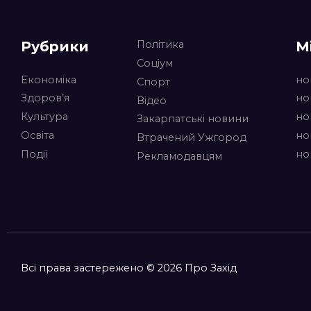
Рубрики
М
Політика
Соціум
Економіка
но
Спорт
Здоров’я
но
Відео
Культура
но
Закарпатські новини
Освіта
но
Втрачений Ужгород
Події
но
Рекламодавцям
Всі права застережено © 2026 Про Захід