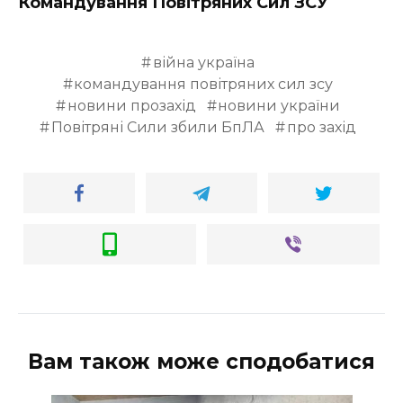
Командування Повітряних Сил ЗСУ
війна україна
командування повітряних сил зсу
новини прозахід
новини україни
Повітряні Сили збили БпЛА
про захід
Вам також може сподобатися