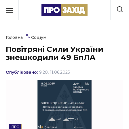
Перейти
до
РУБРИКИ
вмісту
Економіка
»
Головна
Соціум
Здоров’я
Повітряні Сили України
знешкодили 49 БпЛА
Культура
Освіта
Опубліковано:
9:20, 11.06.2025
Події
Політика
Соціум
Спорт
СОЦІУМ