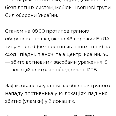
ВІДЕО
безпілотних систем, мобільні вогневі групи
Сил оборони України.
Станом на 08.00 протиповітряною
обороною знешкоджено 49 ворожих БпЛА
типу Shahed (безпілотників інших типів) на
сході, півдні, півночі та в центрі країни. 40
— збито вогневими засобами ураження, 9
— локаційно втрачені/подавлені РЕБ.
Зафіксовано влучання засобів повітряного
нападу противника у 14 локаціях, падіння
збитих (уламки) у 2 локаціях.