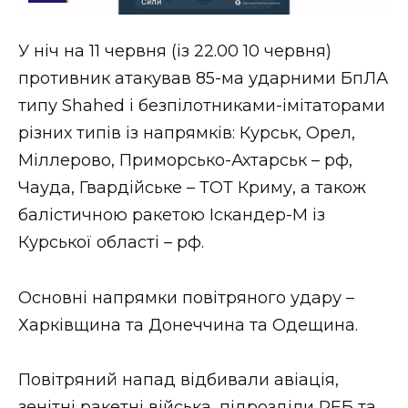
Стиль життя
У ніч на 11 червня (із 22.00 10 червня)
Втрачений Ужгород
противник атакував 85-ма ударними БпЛА
Втрачений Ужгород (відеоверсія)
типу Shahed і безпілотниками-імітаторами
різних типів із напрямків: Курськ, Орел,
Міллерово, Приморсько-Ахтарськ – рф,
Чауда, Гвардійське – ТОТ Криму, а також
ЗАКАРПАТСЬКІ НОВИНИ
балістичною ракетою Іскандер-М із
Курської області – рф.
НОВИНИ ЗАХІДНОЇ УКРАЇНИ
Основні напрямки повітряного удару –
Харківщина та Донеччина та Одещина.
ФОТО
Повітряний напад відбивали авіація,
зенітні ракетні війська, підрозділи РЕБ та