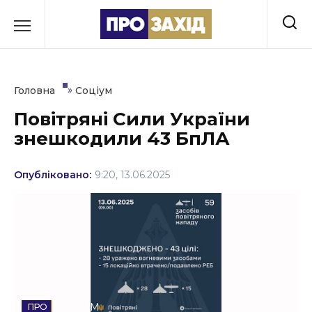
Перейти
до
РУБРИКИ
вмісту
Економіка
»
Головна
Соціум
Здоров’я
Повітряні Сили України
знешкодили 43 БпЛА
Культура
Освіта
Опубліковано:
9:20, 13.06.2025
Події
Політика
Соціум
Спорт
СОЦІУМ