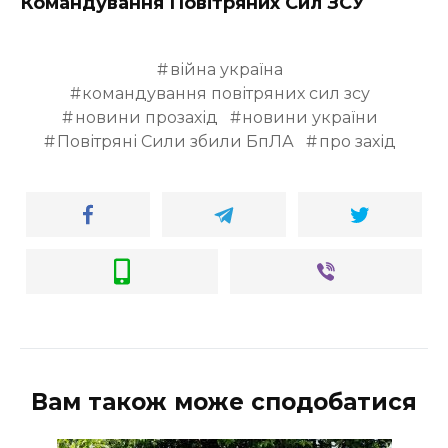
Командування Повітряних Сил ЗСУ
війна україна
командування повітряних сил зсу
новини прозахід
новини україни
Повітряні Сили збили БпЛА
про захід
Вам також може сподобатися