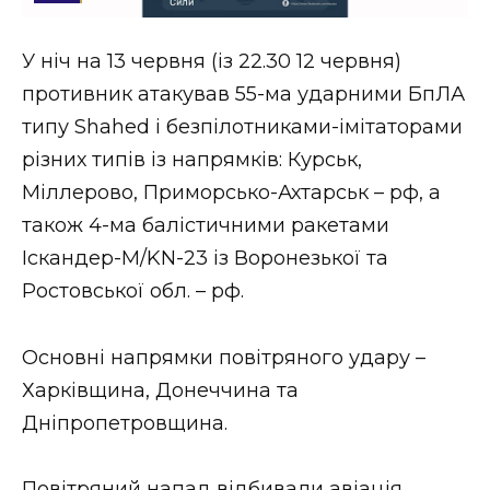
Стиль життя
У ніч на 13 червня (із 22.30 12 червня)
Втрачений Ужгород
противник атакував 55-ма ударними БпЛА
Втрачений Ужгород (відеоверсія)
типу Shahed і безпілотниками-імітаторами
різних типів із напрямків: Курськ,
Міллерово, Приморсько-Ахтарськ – рф, а
також 4-ма балістичними ракетами
ЗАКАРПАТСЬКІ НОВИНИ
Іскандер-М/KN-23 із Воронезької та
Ростовської обл. – рф.
НОВИНИ ЗАХІДНОЇ УКРАЇНИ
Основні напрямки повітряного удару –
Харківщина, Донеччина та
ФОТО
Дніпропетровщина.
Повітряний напад відбивали авіація,