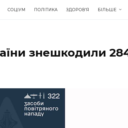
СОЦІУМ
ПОЛІТИКА
ЗДОРОВ’Я
БІЛЬШЕ
Культура
Освіта
раїни знешкодили 28
Спорт
Стиль житт