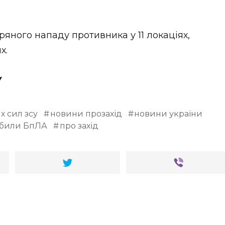
ряного нападу противника у 11 локаціях,
х.
У
х сил зсу
новини прозахід
новини україни
збили БпЛА
про захід