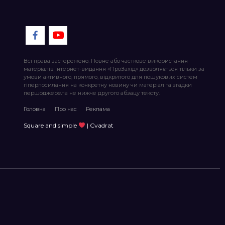
Всі права застережено. Повне або часткове використання
матеріалів інтернет-видання «ПроЗахід» дозволяється тільки за
умови активного, прямого, відкритого для пошукових систем
гіперпосилання на конкретну новину чи матеріал та згадки
першоджерела не нижче другого абзацу тексту.
Головна
Про нас
Реклама
Square and simple
| Cvadrat