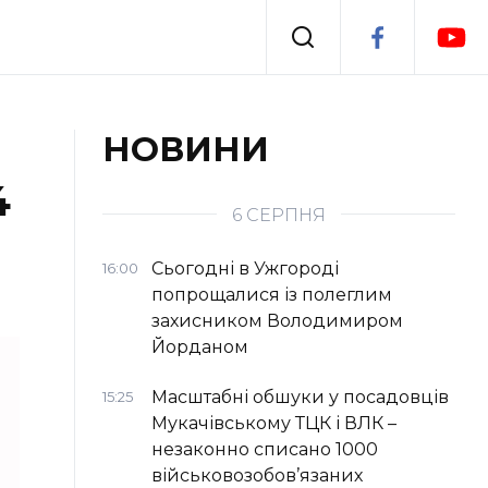
Події
НОВИНИ
4
я
Втрачений Ужгород
6 СЕРПНЯ
Сьогодні в Ужгороді
16:00
попрощалися із полеглим
захисником Володимиром
Йорданом
Масштабні обшуки у посадовців
15:25
Мукачівському ТЦК і ВЛК –
незаконно списано 1000
військовозобов’язаних