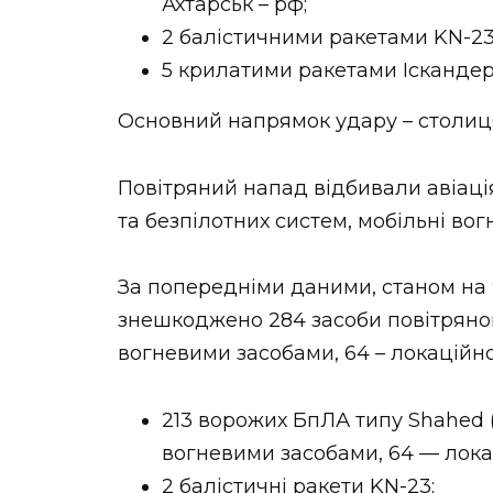
Ахтарськ – рф;
2 балістичними ракетами KN-23 і
5 крилатими ракетами Іскандер-К
Основний напрямок удару – столиця
Повітряний напад відбивали авіація,
та безпілотних систем, мобільні вог
За попередніми даними, станом на
знешкоджено 284 засоби повітряног
вогневими засобами, 64 – локаційно
213 ворожих БпЛА типу Shahed (
вогневими засобами, 64 — лока
2 балістичні ракети KN-23;