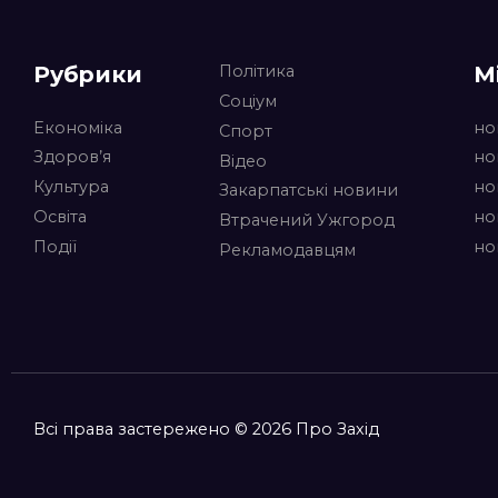
Рубрики
М
Політика
Соціум
Економіка
но
Спорт
Здоров’я
но
Відео
Культура
но
Закарпатські новини
Освіта
но
Втрачений Ужгород
Події
но
Рекламодавцям
Всі права застережено © 2026 Про Захід