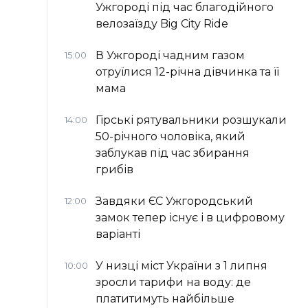
Ужгороді під час благодійного
велозаїзду Big Сity Ride
В Ужгороді чадним газом
15:00
отруїлися 12-річна дівчинка та її
мама
Гірські рятувальники розшукали
14:00
50-річного чоловіка, який
заблукав під час збирання
грибів
Завдяки ЄС Ужгородський
12:00
замок тепер існує і в цифровому
варіанті
У низці міст України з 1 липня
10:00
зросли тарифи на воду: де
платитимуть найбільше