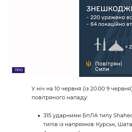
НОВИНИ ЗАХІДНОЇ УКРАЇНИ
ФОТО
ВІДЕО
СОЦІУМ
У ніч на 10 червня (із 20.00 9 черв
повітряного нападу:
315 ударними БпЛА типу Shahed
типів із напрямків: Курськ, Ша