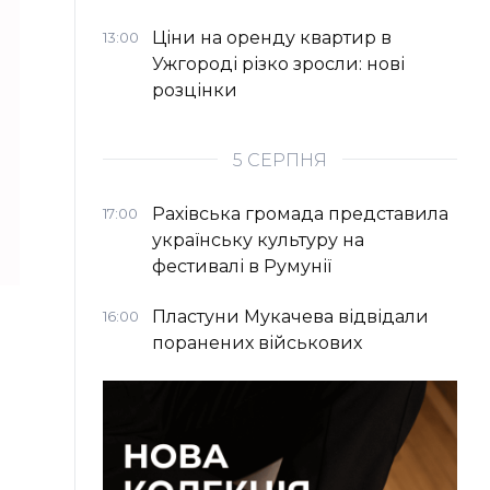
Ціни на оренду квартир в
13:00
Ужгороді різко зросли: нові
розцінки
5 СЕРПНЯ
Рахівська громада представила
17:00
українську культуру на
фестивалі в Румунії
Пластуни Мукачева відвідали
16:00
поранених військових