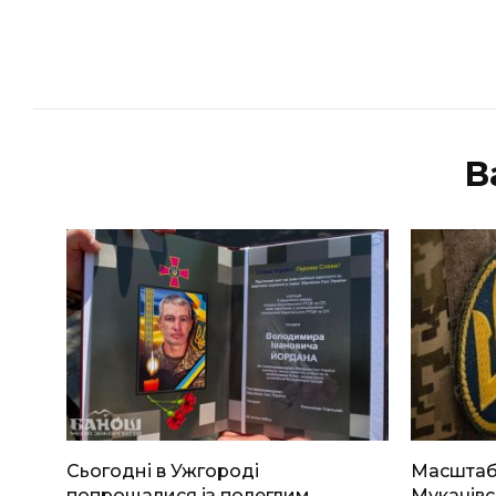
В
Сьогодні в Ужгороді
Масштабн
попрощалися із полеглим
Мукачівс