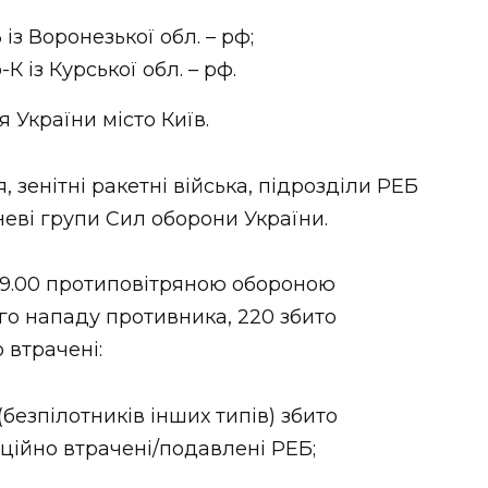
з Воронезької обл. – рф;
 із Курської обл. – рф.
 України місто Київ.
 зенітні ракетні війська, підрозділи РЕБ
неві групи Сил оборони України.
 9.00 протиповітряною обороною
о нападу противника, 220 збито
 втрачені:
безпілотників інших типів) збито
ційно втрачені/подавлені РЕБ;