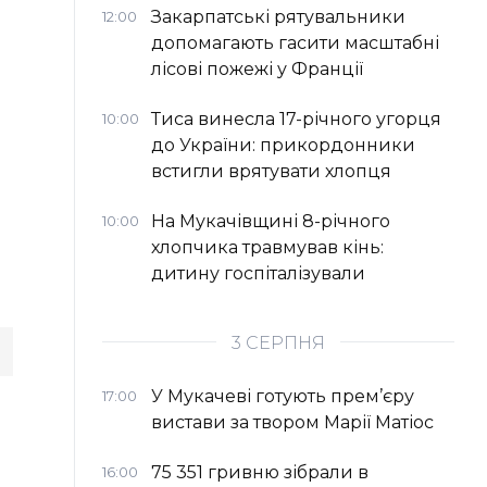
Закарпатські рятувальники
12:00
допомагають гасити масштабні
лісові пожежі у Франції
Тиса винесла 17-річного угорця
10:00
до України: прикордонники
встигли врятувати хлопця
На Мукачівщині 8-річного
10:00
хлопчика травмував кінь:
дитину госпіталізували
3 СЕРПНЯ
У Мукачеві готують прем’єру
17:00
вистави за твором Марії Матіос
75 351 гривню зібрали в
16:00