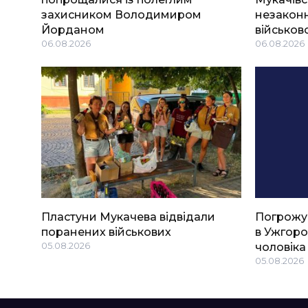
захисником Володимиром
незаконн
Йорданом
військов
06.08.2026
06.08.2026
Пластуни Мукачева відвідали
Погрожу
поранених військових
в Ужгоро
05.08.2026
чоловіка
05.08.2026