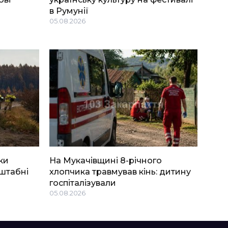
в Румунії
05.08.2026
ки
На Мукачівщині 8-річного
штабні
хлопчика травмував кінь: дитину
госпіталізували
05.08.2026