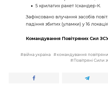
5 крилатих ракет Іскандер-К.
Зафіксовано влучання засобів повіт
падіння збитих (уламки) у 16 локація
Командування Повітряних Сил ЗС
війна україна
командування повітряни
Повітряні Сили 