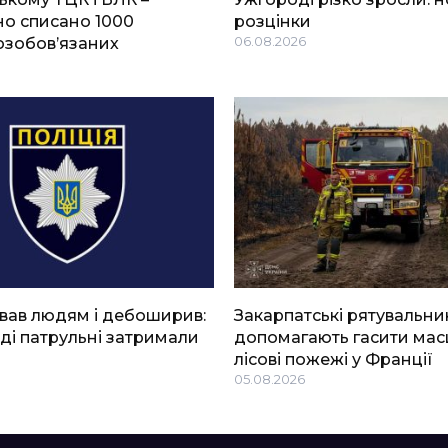
о списано 1000
розцінки
озобов’язаних
06.08.2026
вав людям і дебоширив:
Закарпатські рятувальни
ді патрульні затримали
допомагають гасити мас
лісові пожежі у Франції
05.08.2026