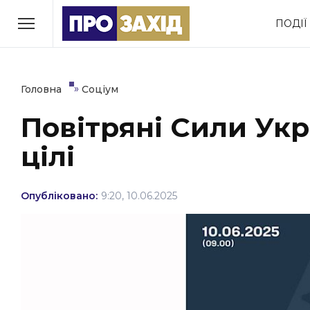
Перейти
ПОДІЇ
до
РУБРИКИ
вмісту
Економіка
Здоров’я
»
Головна
Соціум
Повітряні Сили Ук
Політика
Соціум
цілі
Втрачений Ужгород
(відеоверсія)
Опубліковано:
9:20, 10.06.2025
ЗАКАРПАТСЬКІ НОВИНИ