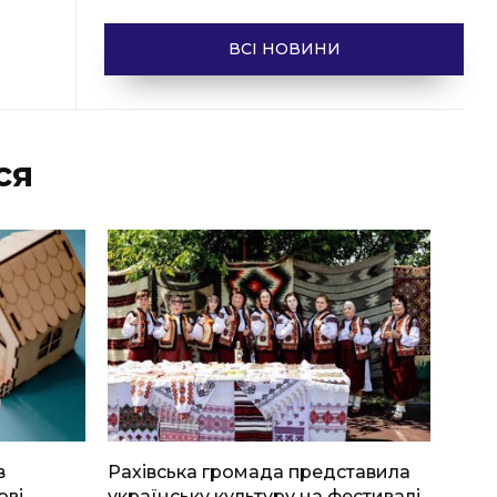
ВСІ НОВИНИ
ся
в
Рахівська громада представила
ові
українську культуру на фестивалі