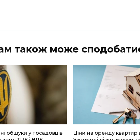
ам також може сподобати
і обшуки у посадовців
Ціни на оренду квартир 
ькому ТЦК і ВЛК –
Ужгороді різко зросли: н