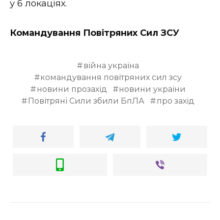
у 6 локаціях.
Командування Повітряних Сил ЗСУ
війна україна
командування повітряних сил зсу
новини прозахід
новини україни
Повітряні Сили збили БпЛА
про захід