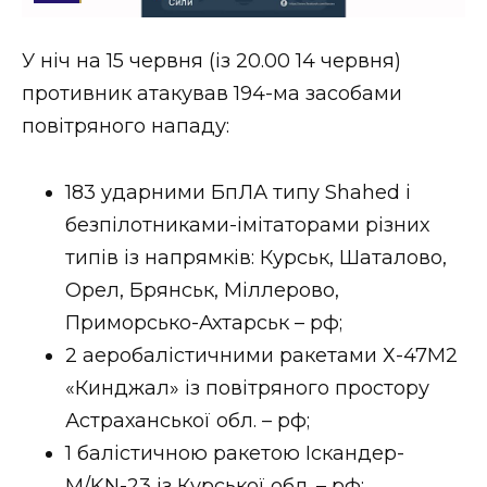
Стиль життя
У ніч на 15 червня (із 20.00 14 червня)
Втрачений Ужгород
противник атакував 194-ма засобами
Втрачений Ужгород (відеоверсія)
повітряного нападу:
183 ударними БпЛА типу Shahed і
безпілотниками-імітаторами різних
ЗАКАРПАТСЬКІ НОВИНИ
типів із напрямків: Курськ, Шаталово,
Орел, Брянськ, Міллерово,
НОВИНИ ЗАХІДНОЇ УКРАЇНИ
Приморсько-Ахтарськ – рф;
2 аеробалістичними ракетами Х-47М2
«Кинджал» із повітряного простору
ФОТО
Астраханської обл. – рф;
1 балістичною ракетою Іскандер-
М/KN-23 із Курської обл. – рф;