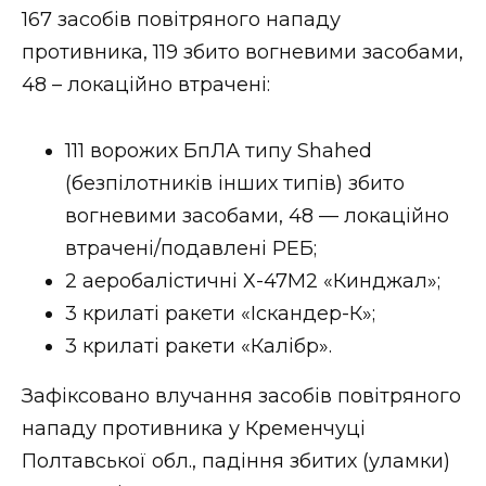
167 засобів повітряного нападу
противника, 119 збито вогневими засобами,
48 – локаційно втрачені:
111 ворожих БпЛА типу Shahed
(безпілотників інших типів) збито
вогневими засобами, 48 — локаційно
втрачені/подавлені РЕБ;
2 аеробалістичні Х-47М2 «Кинджал»;
3 крилаті ракети «Іскандер-К»;
3 крилаті ракети «Калібр».
Зафіксовано влучання засобів повітряного
нападу противника у Кременчуці
Полтавської обл., падіння збитих (уламки)