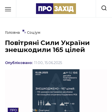
Перейти
до
РУБРИКИ
вмісту
Економіка
»
Головна
Соціум
Здоров’я
Повітряні Сили України
знешкодили 165 цілей
Культура
Освіта
Опубліковано:
11:00, 15.06.2025
Події
Політика
Соціум
Спорт
СОЦІУМ