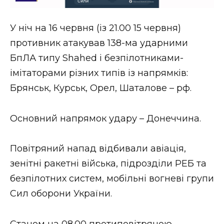
Стиль життя
У ніч на 16 червня (із 21.00 15 червня)
Втрачений Ужгород
противник атакував 138-ма ударними
Втрачений Ужгород (відеоверсія)
БпЛА типу Shahed і безпілотниками-
імітаторами різних типів із напрямків:
Брянськ, Курськ, Орел, Шаталове – рф.
ЗАКАРПАТСЬКІ НОВИНИ
Основний напрямок удару – Донеччина.
НОВИНИ ЗАХІДНОЇ УКРАЇНИ
Повітряний напад відбивали авіація,
зенітні ракетні війська, підрозділи РЕБ та
безпілотних систем, мобільні вогневі групи
ФОТО
Сил оборони України.
Станом на 08.00 протиповітряною