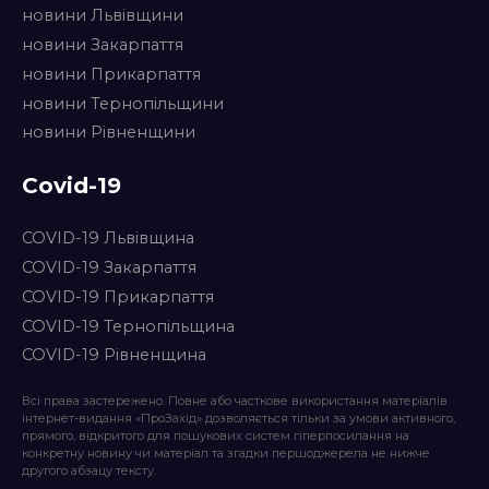
новини Львівщини
новини Закарпаття
новини Прикарпаття
новини Тернопільщини
новини Рівненщини
Covid-19
COVID-19 Львівщина
COVID-19 Закарпаття
COVID-19 Прикарпаття
COVID-19 Тернопільщина
COVID-19 Рівненщина
Всі права застережено. Повне або часткове використання матеріалів
інтернет-видання «ПроЗахід» дозволяється тільки за умови активного,
прямого, відкритого для пошукових систем гіперпосилання на
конкретну новину чи матеріал та згадки першоджерела не нижче
другого абзацу тексту.