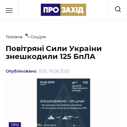
Перейти
до
РУБРИКИ
вмісту
Економіка
»
Головна
Соціум
Здоров’я
Повітряні Сили України
знешкодили 125 БпЛА
Культура
Освіта
Опубліковано:
9:20, 16.06.2025
Події
Політика
Соціум
Спорт
СОЦІУМ