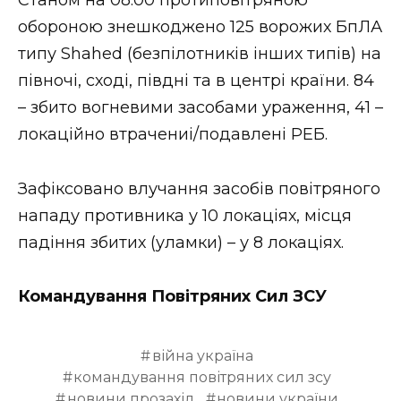
ВІДЕО
обороною знешкоджено 125 ворожих БпЛА
типу Shahed (безпілотників інших типів) на
півночі, сході, півдні та в центрі країни. 84
– збито вогневими засобами ураження, 41 –
локаційно втрачениі/подавлені РЕБ.
Зафіксовано влучання засобів повітряного
нападу противника у 10 локаціях, місця
падіння збитих (уламки) – у 8 локаціях.
Командування Повітряних Сил ЗСУ
війна україна
командування повітряних сил зсу
новини прозахід
новини україни