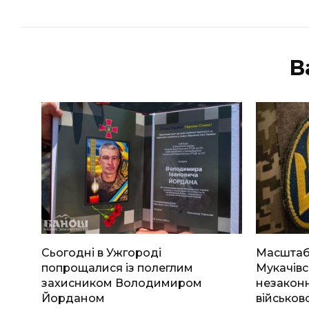
В
Сьогодні в Ужгороді
Масштабн
попрощалися із полеглим
Мукачівс
захисником Володимиром
незаконн
Йорданом
військов