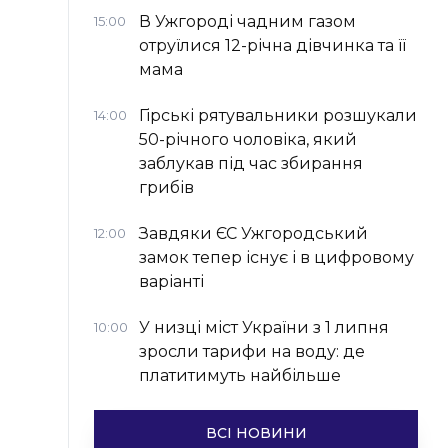
В Ужгороді чадним газом
15:00
отруїлися 12-річна дівчинка та її
мама
Гірські рятувальники розшукали
14:00
50-річного чоловіка, який
заблукав під час збирання
грибів
Завдяки ЄС Ужгородський
12:00
замок тепер існує і в цифровому
варіанті
У низці міст України з 1 липня
10:00
зросли тарифи на воду: де
платитимуть найбільше
ВСІ НОВИНИ