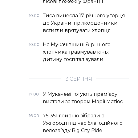
лісові пожежі у Франції
Тиса винесла 17-річного угорця
10:00
до України: прикордонники
встигли врятувати хлопця
На Мукачівщині 8-річного
10:00
хлопчика травмував кінь:
дитину госпіталізували
3 СЕРПНЯ
У Мукачеві готують прем’єру
17:00
вистави за твором Марії Матіос
75 351 гривню зібрали в
16:00
Ужгороді під час благодійного
велозаїзду Big Сity Ride