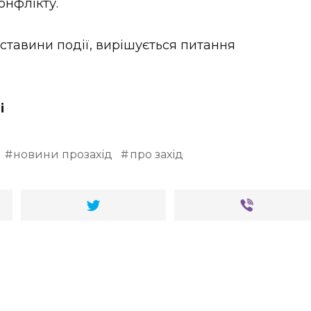
онфлікту.
ставини події, вирішується питання
і
новини прозахід
про захід