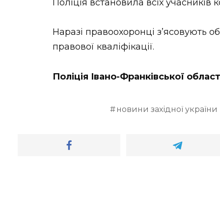
Поліція встановила всіх учасників к
Наразі правоохоронці зʼясовують об
правової кваліфікації.
Поліція Івано-Франківської област
новини західної україни