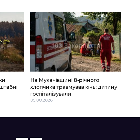
ки
На Мукачівщині 8-річного
штабні
хлопчика травмував кінь: дитину
госпіталізували
05.08.2026