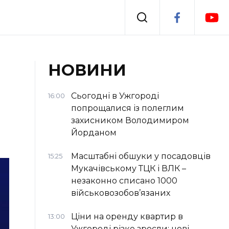
Події
НОВИНИ
я
Втрачений Ужгород
Сьогодні в Ужгороді
16:00
попрощалися із полеглим
захисником Володимиром
Йорданом
Масштабні обшуки у посадовців
15:25
Мукачівському ТЦК і ВЛК –
незаконно списано 1000
військовозобов’язаних
Ціни на оренду квартир в
13:00
Ужгороді різко зросли: нові