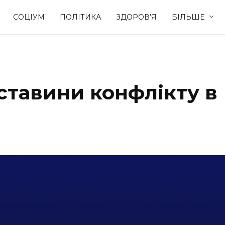
СОЦІУМ
ПОЛІТИКА
ЗДОРОВ’Я
БІЛЬШЕ
Культура
Освіта
бставини конфлікту в
Спорт
Стиль житт