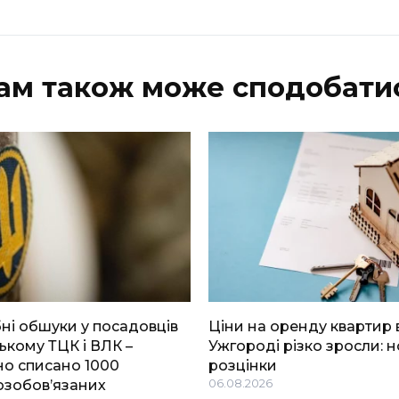
ам також може сподобати
і обшуки у посадовців
Ціни на оренду квартир 
ькому ТЦК і ВЛК –
Ужгороді різко зросли: н
о списано 1000
розцінки
озобов’язаних
06.08.2026