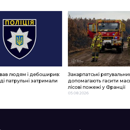
вав людям і дебоширив:
Закарпатські рятувальни
ді патрульні затримали
допомагають гасити мас
лісові пожежі у Франції
05.08.2026