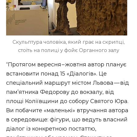
ВІДЕО
Скульптура чоловіка, який грає на скрипці,
стоїть на полиці у фойє Органного залу
“Протягом вересня – жовтня автор планує
встановити понад 15 «Діалогів». Це
спеціальний маршрут містом Львова — від
пам’ятника Федорову до вокзалу, від
площі Коліївщини до собору Святого Юра.
Ви побачите «маленькі» втручання автора
в середовище: фігури, що ведуть власний
діалог із конкретною постаттю,