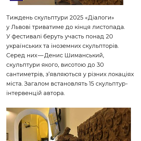
Стиль життя
Тиждень скульптури 2025 «Діалоги»
Втрачений Ужгород
у Львові триватиме до кінця листопада.
Втрачений Ужгород (відеоверсія)
У фестивалі беруть участь понад 20
українських та іноземних скульпторів.
Серед них — Денис Шиманський,
скульптури якого, висотою до 30
ЗАКАРПАТСЬКІ НОВИНИ
сантиметрів, з’являються у різних локаціях
міста. Загалом встановлять 15 скульптур-
НОВИНИ ЗАХІДНОЇ УКРАЇНИ
інтервенцій автора.
ФОТО