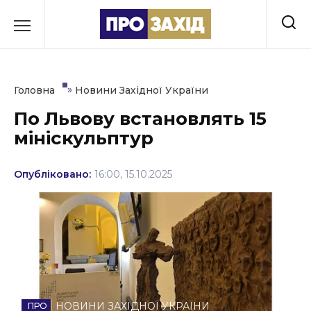
Перейти
до
РУБРИКИ
вмісту
Економіка
»
Головна
Новини Західної України
Здоров’я
По Львову встановлять 15
мініскульптур
Культура
Освіта
Опубліковано:
16:00, 15.10.2025
Події
Політика
Соціум
Спорт
НОВИНИ ЗАХІДНОЇ УКРАЇНИ