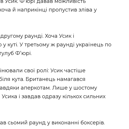
 Усик. Ф’юрі давав можливість
хоча й наприкінці пропустив зліва у
другому раунді. Хоча Усик і
у куті. У третьому ж раунді українець по
тулуб Ф’юрі.
нювали свої ролі: Усик частіше
біля кута. Британець намагався
завдяки аперкотам. Лише у шостому
 Усика і завдав одразу кількох сильних
ав сьомий раунд у виконанні боксерів.