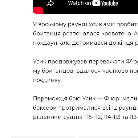
У восьмому раунді Усик зміг пробити
британця розпочалася кровотеча. А
нокдаун, але дотримався до кінця 
Усик продовжував переважати Ф’юрі 
му британцеві вдалося частково пов
поєдинку.
Переможця бою Усик — Ф’юрі мали 
боксери протрималися всі 12 раунді
рішенням суддів: 115-112, 114-113 та 113-