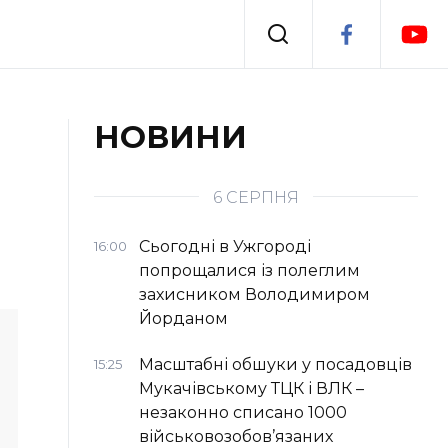
Події
НОВИНИ
я
Втрачений Ужгород
6 СЕРПНЯ
Сьогодні в Ужгороді
16:00
попрощалися із полеглим
захисником Володимиром
Йорданом
Масштабні обшуки у посадовців
15:25
Мукачівському ТЦК і ВЛК –
незаконно списано 1000
військовозобов’язаних