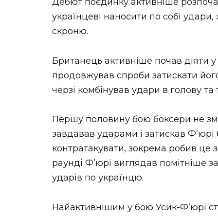
Дебют поєдинку активніше розпочав
українцеві наносити по собі удари, 
скроню.
Британець активніше почав діяти у 
продовжував спроби затискати його 
черзі комбінував удари в голову та 
Першу половину бою боксери не змі
завдавав ударами і затискав Ф’юрі 
контратакувати, зокрема робив це 
раунді Ф’юрі виглядав помітніше за
ударів по українцю.
Найактивнішим у бою Усик-Ф’юрі ст