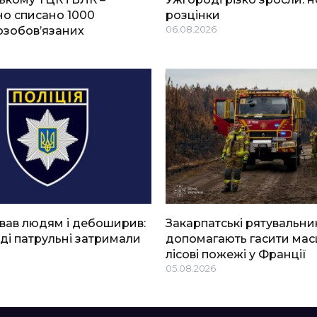
о списано 1000
розцінки
озобов’язаних
06.08.2026
вав людям і дебоширив:
Закарпатські рятувальни
ді патрульні затримали
допомагають гасити мас
лісові пожежі у Франції
05.08.2026