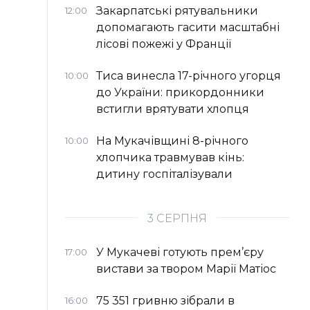
Закарпатські рятувальники
12:00
допомагають гасити масштабні
лісові пожежі у Франції
Тиса винесла 17-річного угорця
10:00
до України: прикордонники
встигли врятувати хлопця
На Мукачівщині 8-річного
10:00
хлопчика травмував кінь:
дитину госпіталізували
3 СЕРПНЯ
У Мукачеві готують прем’єру
17:00
вистави за твором Марії Матіос
75 351 гривню зібрали в
16:00