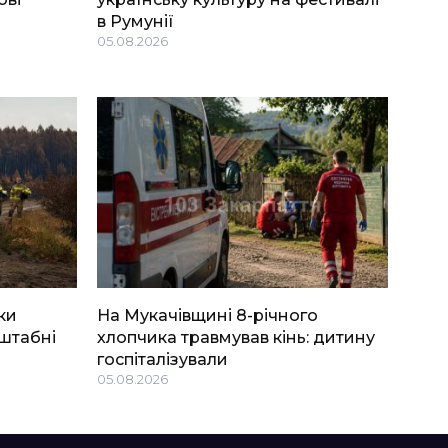
в Румунії
05.08.2026
ки
На Мукачівщині 8-річного
штабні
хлопчика травмував кінь: дитину
госпіталізували
05.08.2026