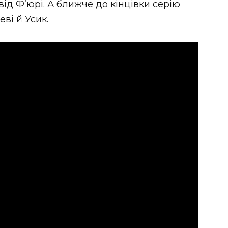
д Ф’юрі. А ближче до кінцівки серію
ві й Усик.