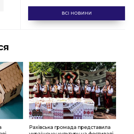
ВСІ НОВИНИ
ся
в
Рахівська громада представила
ові
українську культуру на фестивалі