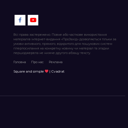
Всі права застережено. Повне або часткове використання
матеріалів інтернет-видання «ПроЗахід» дозволяється тільки за
умови активного, прямого, відкритого для пошукових систем
гіперпосилання на конкретну новину чи матеріал та згадки
першоджерела не нижче другого абзацу тексту.
Головна
Про нас
Реклама
Square and simple
| Cvadrat