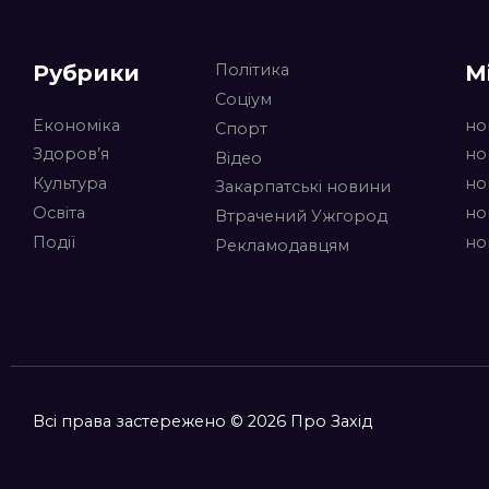
Рубрики
М
Політика
Соціум
Економіка
но
Спорт
Здоров’я
но
Відео
Культура
но
Закарпатські новини
Освіта
но
Втрачений Ужгород
Події
но
Рекламодавцям
Всі права застережено © 2026 Про Захід