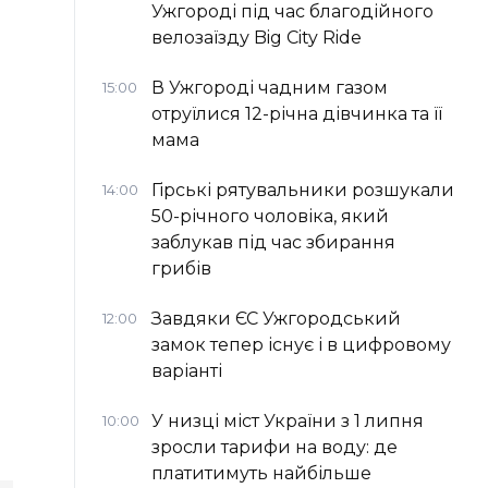
Ужгороді під час благодійного
велозаїзду Big Сity Ride
В Ужгороді чадним газом
15:00
отруїлися 12-річна дівчинка та її
мама
Гірські рятувальники розшукали
14:00
50-річного чоловіка, який
заблукав під час збирання
грибів
Завдяки ЄС Ужгородський
12:00
замок тепер існує і в цифровому
варіанті
У низці міст України з 1 липня
10:00
зросли тарифи на воду: де
платитимуть найбільше