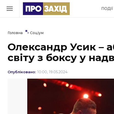
Перейти
ПОДІЇ
до
РУБРИКИ
вмісту
Економіка
Здоров’я
»
Головна
Соціум
Олександр Усик – 
Політика
Соціум
світу з боксу у над
Втрачений Ужгород
(відеоверсія)
Опубліковано:
10:00, 19.05.2024
ЗАКАРПАТСЬКІ НОВИНИ