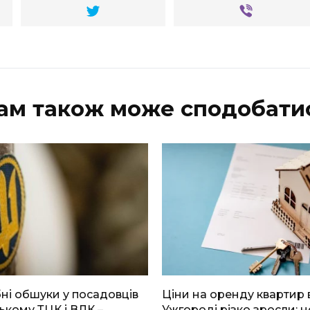
ам також може сподобати
і обшуки у посадовців
Ціни на оренду квартир 
ькому ТЦК і ВЛК –
Ужгороді різко зросли: н