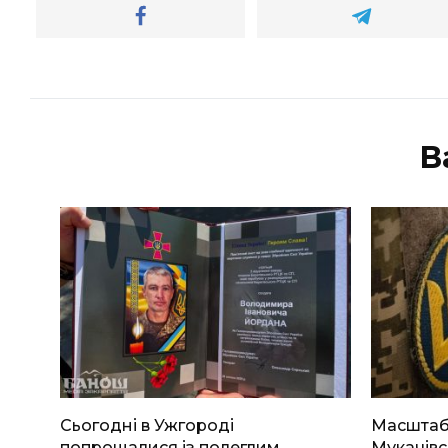
В
Сьогодні в Ужгороді
Масштабн
попрощалися із полеглим
Мукачівс