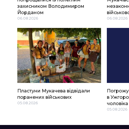
захисником Володимиром
незаконн
Йорданом
військов
06.08.2026
06.08.2026
Пластуни Мукачева відвідали
Погрожу
поранених військових
в Ужгоро
05.08.2026
чоловіка
05.08.2026