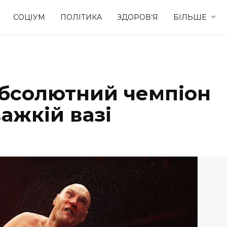
СОЦІУМ
ПОЛІТИКА
ЗДОРОВ’Я
БІЛЬШЕ
Культура
Освіта
абсолютний чемпіон
Спорт
Стиль житт
важкій вазі