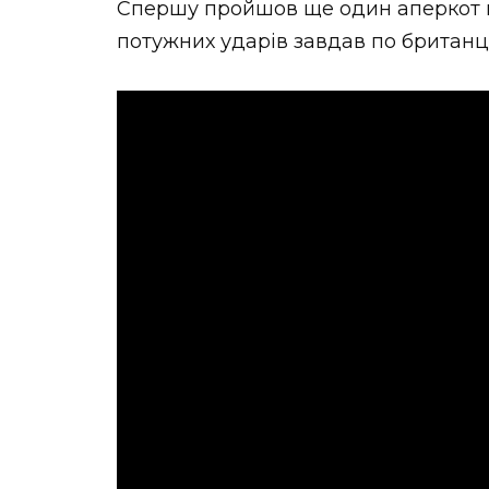
Спершу пройшов ще один аперкот ві
потужних ударів завдав по британце