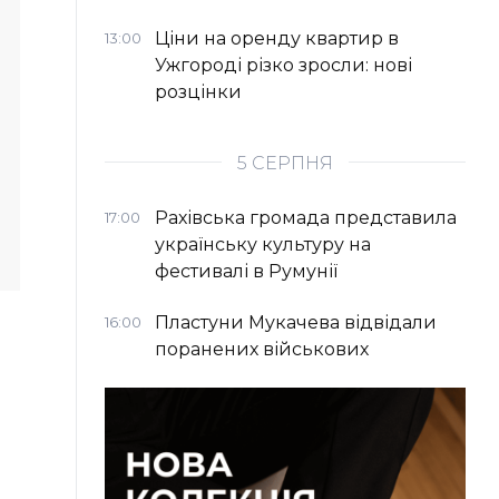
Ціни на оренду квартир в
13:00
Ужгороді різко зросли: нові
розцінки
5 СЕРПНЯ
Рахівська громада представила
17:00
українську культуру на
фестивалі в Румунії
Пластуни Мукачева відвідали
16:00
поранених військових