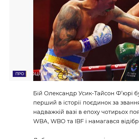
НОВИНИ ЗАХІДНОЇ УКРАЇНИ
ФОТО
ВІДЕО
СОЦІУМ
Бій Олександр Усик-Тайсон Ф’юрі бу
перший в історії поєдинок за званн
надважкій вазі в епоху чотирьох по
WBA, WBO та IBF і намагався відіб