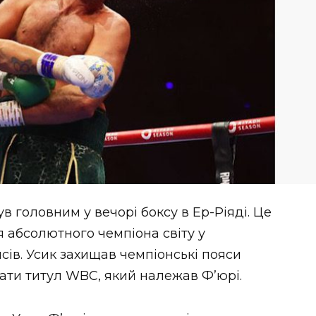
в головним у вечорі боксу в Ер-Ріяді. Це
я абсолютного чемпіона світу у
ясів. Усик захищав чемпіонські пояси
рати титул WBC, який належав Ф’юрі.