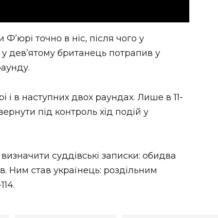
 Ф’юрі точно в ніс, після чого у
 у дев’ятому британець потрапив у
раунду.
і в наступних двох раундах. Лише в 11-
ернути під контроль хід подій у
визначити суддівські записки: обидва
в. Ним став українець: роздільним
114.