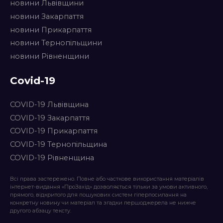
новини Львівщини
новини Закарпаття
новини Прикарпаття
новини Тернопільщини
новини Рівненщини
Covid-19
COVID-19 Львівщина
COVID-19 Закарпаття
COVID-19 Прикарпаття
COVID-19 Тернопільщина
COVID-19 Рівненщина
Всі права застережено. Повне або часткове використання матеріалів
інтернет-видання «ПроЗахід» дозволяється тільки за умови активного,
прямого, відкритого для пошукових систем гіперпосилання на
конкретну новину чи матеріал та згадки першоджерела не нижче
другого абзацу тексту.