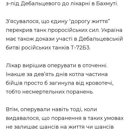
ВІДЕО
з-під Дебальцевого до лікарні в Бахмуті.
З’ясувалося, що єдину “дорогу життя”
перекрив танк проросійських сил. Україна
має також докази участі в Дебальцевській
битві російських танків Т-72Б3.
Лікар вирішив оперувати в оточенні.
Інакше за дев’ять днів котла частина
бійців просто б загинула від кровотечі,
тобто несмертельних поранень.
Втім, оперували навіть тоді, коли
видавалося, що поранення в таких умовах
не залишає шансів на життя чи шансів