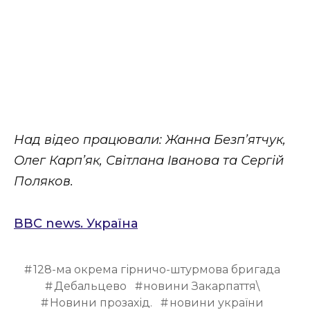
Над відео працювали: Жанна Безп’ятчук,
Олег Карп’як, Світлана Іванова та Сергій
Поляков.
ВВС news. Україна
128-ма окрема гірничо-штурмова бригада
Дебальцево
новини Закарпаття\
Новини прозахід.
новини україни