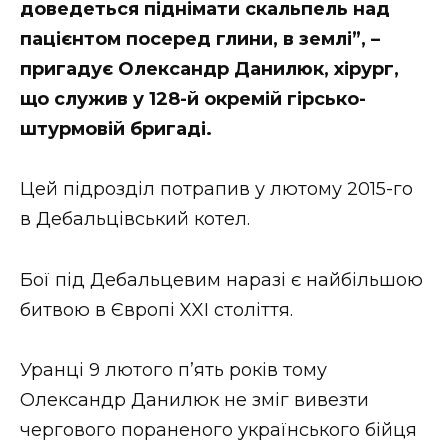
доведеться піднімати скальпель над
Стиль життя
пацієнтом посеред глини, в землі”, –
пригадує Олександр Данилюк, хірург,
Втрачений Ужгород
що служив у 128-й окремій гірсько-
Втрачений Ужгород (відеоверсія)
штурмовій бригаді.
Цей підрозділ потрапив у лютому 2015-го
ЗАКАРПАТСЬКІ НОВИНИ
в Дебальцівський котел.
Бої під Дебальцевим наразі є найбільшою
НОВИНИ ЗАХІДНОЇ УКРАЇНИ
битвою в Європі XXI століття.
Уранці 9 лютого п’ять років тому
ФОТО
Олександр Данилюк не зміг вивезти
чергового пораненого українського бійця