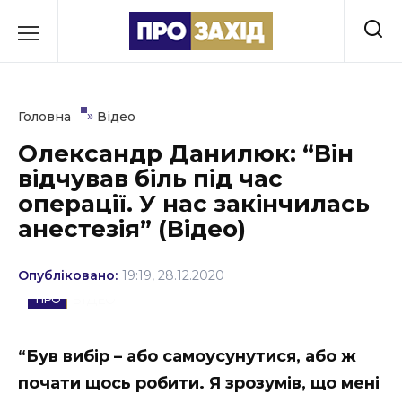
Перейти
до
РУБРИКИ
вмісту
Економіка
»
Головна
Відео
Здоров’я
Олександр Данилюк: “Він
відчував біль під час
Культура
операції. У нас закінчилась
Освіта
анестезія” (Відео)
Події
Опубліковано:
19:19, 28.12.2020
Політика
ВІДЕО
Соціум
“Був вибір – або самоусунутися, або ж
Спорт
почати щось робити. Я зрозумів, що мені