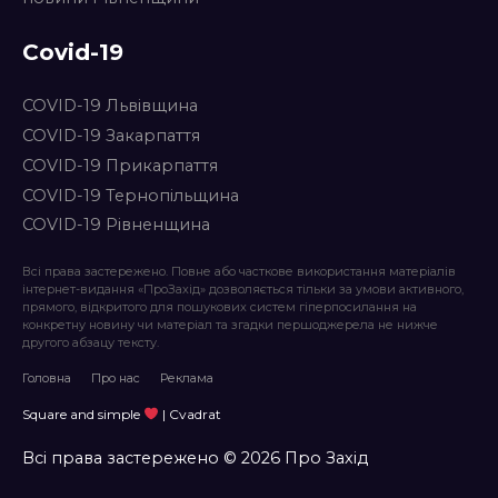
Covid-19
COVID-19 Львівщина
COVID-19 Закарпаття
COVID-19 Прикарпаття
COVID-19 Тернопільщина
COVID-19 Рівненщина
Всі права застережено. Повне або часткове використання матеріалів
інтернет-видання «ПроЗахід» дозволяється тільки за умови активного,
прямого, відкритого для пошукових систем гіперпосилання на
конкретну новину чи матеріал та згадки першоджерела не нижче
другого абзацу тексту.
Головна
Про нас
Реклама
Square and simple
| Cvadrat
Всі права застережено © 2026 Про Захід