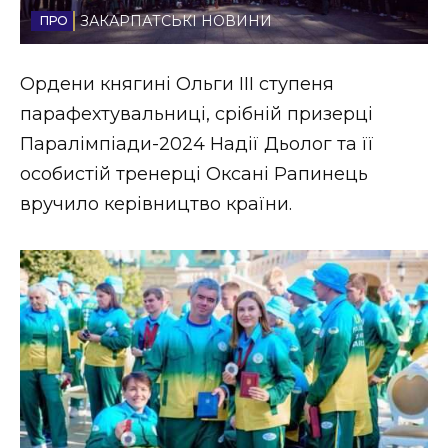
ЗАКАРПАТСЬКІ НОВИНИ
Стиль життя
Втрачений Ужгород
Ордени княгині Ольги ІІІ ступеня
парафехтувальниці, срібній призерці
Втрачений Ужгород (відеоверсія)
Паралімпіади-2024 Надії Дьолог та її
особистій тренерці Оксані Рапинець
вручило керівництво країни.
ЗАКАРПАТСЬКІ НОВИНИ
НОВИНИ ЗАХІДНОЇ УКРАЇНИ
ФОТО