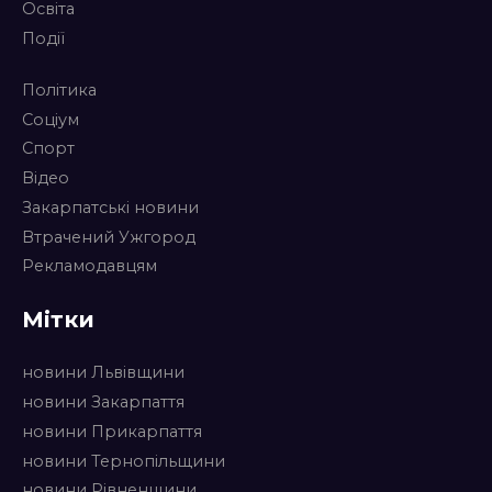
Освіта
Події
Політика
Соціум
Спорт
Відео
Закарпатські новини
Втрачений Ужгород
Рекламодавцям
Мітки
новини Львівщини
новини Закарпаття
новини Прикарпаття
новини Тернопільщини
новини Рівненщини