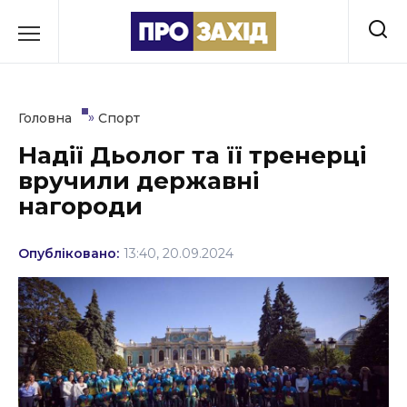
Перейти
до
РУБРИКИ
вмісту
Економіка
»
Головна
Спорт
Здоров’я
Надії Дьолог та її тренерці
вручили державні
Культура
нагороди
Освіта
Опубліковано:
13:40, 20.09.2024
Події
Політика
Соціум
Спорт