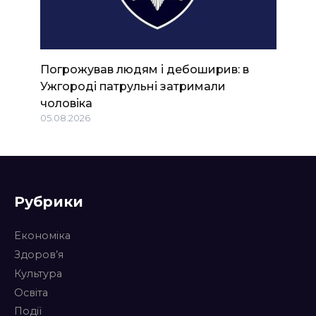
Погрожував людям і дебоширив: в
Ужгороді патрульні затримали
чоловіка
05.08.2026
Рубрики
Економіка
Здоров’я
Культура
Освіта
Події