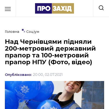
Перейти
до
РУБРИКИ
вмісту
Економіка
»
Головна
Соціум
Здоров’я
Над Чернівцями підняли
200-метровий державний
Культура
прапор та 100-метровий
Освіта
прапор НПУ (Фото, відео)
Події
Опубліковано:
20:00, 02.07.2021
Політика
Соціум
Спорт