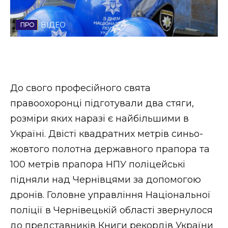
Стиль життя
ВІДЕО
Втрачений Ужгород
Втрачений Ужгород (відеоверсія)
До свого професійного свята
правоохоронці підготували два стяги,
ЗАКАРПАТСЬКІ НОВИНИ
розміри яких наразі є найбільшими в
Україні. Двісті квадратних метрів синьо-
жовтого полотна державного прапора та
НОВИНИ ЗАХІДНОЇ УКРАЇНИ
100 метрів прапора НПУ поліцейські
підняли над Чернівцями за допомогою
ФОТО
дронів. Головне управління Національної
поліції в Чернівецькій області звернулося
до представників Книги рекордів України