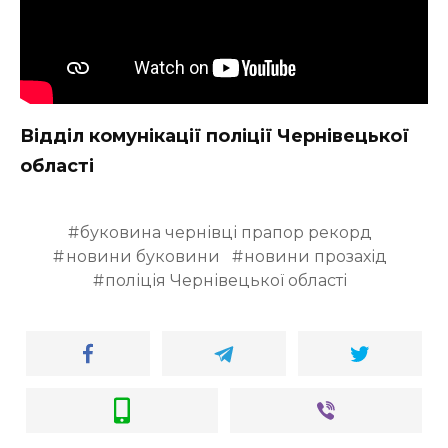
Відділ комунікації поліції Чернівецької
області
буковина чернівці прапор рекорд
новини буковини
новини прозахід
поліція Чернівецької області