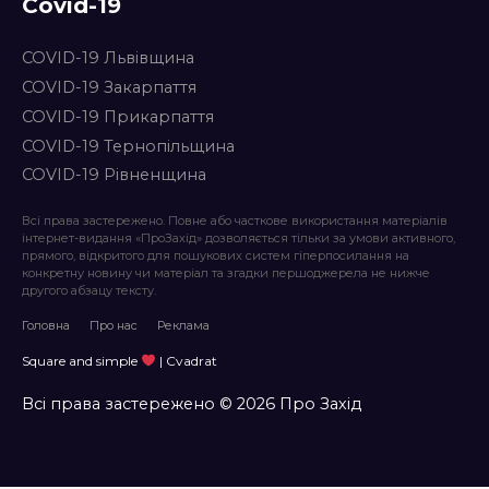
Covid-19
COVID-19 Львівщина
COVID-19 Закарпаття
COVID-19 Прикарпаття
COVID-19 Тернопільщина
COVID-19 Рівненщина
Всі права застережено. Повне або часткове використання матеріалів
інтернет-видання «ПроЗахід» дозволяється тільки за умови активного,
прямого, відкритого для пошукових систем гіперпосилання на
конкретну новину чи матеріал та згадки першоджерела не нижче
другого абзацу тексту.
Головна
Про нас
Реклама
Square and simple
| Cvadrat
Всі права застережено © 2026 Про Захід