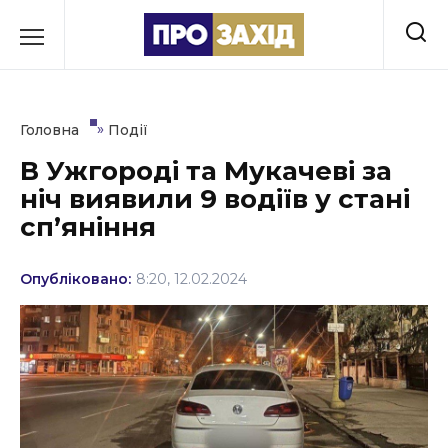
Перейти
до
РУБРИКИ
вмісту
Економіка
»
Головна
Події
Здоров’я
В Ужгороді та Мукачеві за
ніч виявили 9 водіїв у стані
Культура
сп’яніння
Освіта
Опубліковано:
8:20, 12.02.2024
Події
Політика
Соціум
Спорт