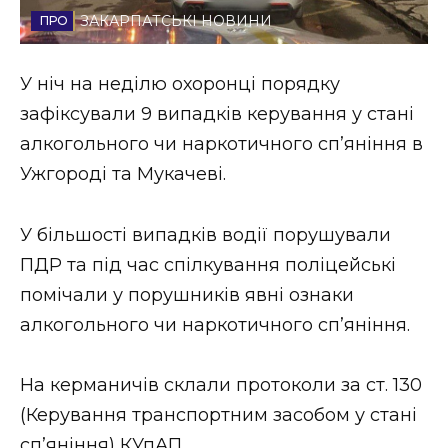
ЗАКАРПАТСЬКІ НОВИНИ
Стиль життя
Втрачений Ужгород
У ніч на неділю охоронці порядку
зафіксували 9 випадків керування у стані
Втрачений Ужгород (відеоверсія)
алкогольного чи наркотичного сп’яніння в
Ужгороді та Мукачеві.
ЗАКАРПАТСЬКІ НОВИНИ
У більшості випадків водії порушували
ПДР та під час спілкування поліцейські
помічали у порушників явні ознаки
НОВИНИ ЗАХІДНОЇ УКРАЇНИ
алкогольного чи наркотичного спʼяніння.
ФОТО
На керманичів склали протоколи за ст. 130
(Керування транспортним засобом у стані
сп’яніння) КУпАП.