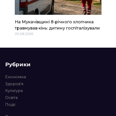
На Мукачівщині 8-річного хлопчика
травмував кінь: дитину госпіталізували
05.08.2026
Рубрики
Економіка
Здоров’я
Культура
Освіта
Події